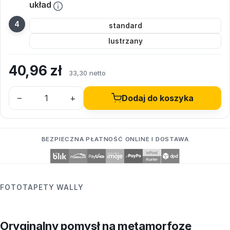
układ
standard
lustrzany
40,96
zł
33,30 netto
–
+
Dodaj do koszyka
BEZPIECZNA PŁATNOŚĆ ONLINE I DOSTAWA
FOTOTAPETY WALLY
Oryginalny pomysł na metamorfozę