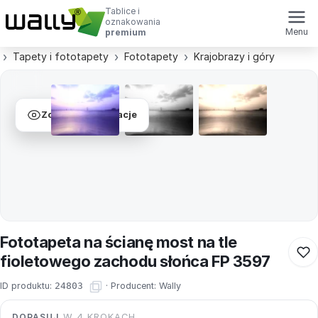
Tablice i
oznakowania
Menu
premium
Tapety i fototapety
Fototapety
Krajobrazy i góry
Zobacz wizualizacje
Fototapeta na ścianę most na tle
fioletowego zachodu słońca FP 3597
ID produktu:
24803
·
Producent:
Wally
DOPASUJ
W 4 KROKACH