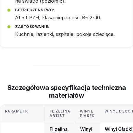
na światło (poziom 6).
BEZPIECZEŃSTWO:
Atest PZH, klasa niepalności B-s2-d0.
ZASTOSOWANIE:
Kuchnie, łazienki, szpitale, pokoje dziecięce.
Szczegółowa specyfikacja techniczna
materiałów
PARAMETR
FLIZELINA
WINYL
WINYL DECO 
ARTIST
PIASEK
Flizelina
Winyl
Winyl Gładki