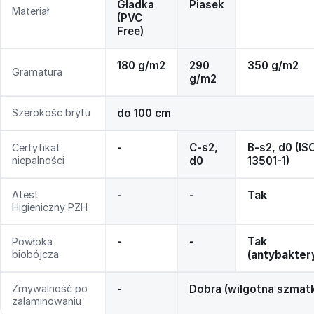
Gładka
Piasek
Materiał
(PVC
Free)
180 g/m2
290
350 g/m2
Gramatura
g/m2
Szerokość brytu
do 100 cm
-
C-s2,
B-s2, d0 (IS
Certyfikat
niepalności
d0
13501-1)
Atest
-
-
Tak
Higieniczny PZH
-
-
Tak
Powłoka
biobójcza
(antybakter
Zmywalność po
-
Dobra (wilgotna szmat
zalaminowaniu