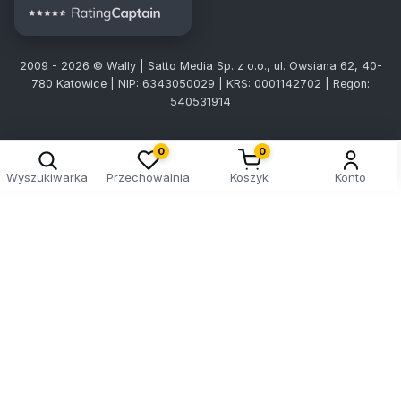
2009 - 2026 © Wally | Satto Media Sp. z o.o., ul. Owsiana 62, 40-
780 Katowice | NIP: 6343050029 | KRS: 0001142702 | Regon:
540531914
0
0
Wyszukiwarka
Przechowalnia
Koszyk
Konto