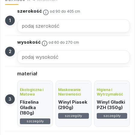
szerokość
od 90 do 405 cm
wysokość
od 60 do 270 cm
materiał
Ekologiczna i
Maskowanie
Higiena i
Matowa
Nierówności
Wytrzymałość
Flizelina
Winyl Piasek
Winyl Gładki
Gładka
(290g)
PZH (350g)
(180g)
szczegóły
szczegóły
szczegóły