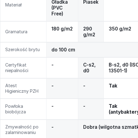
Gładka
Piasek
Materiał
(PVC
Free)
180 g/m2
290
350 g/m2
Gramatura
g/m2
Szerokość brytu
do 100 cm
-
C-s2,
B-s2, d0 (IS
Certyfikat
niepalności
d0
13501-1)
Atest
-
-
Tak
Higieniczny PZH
-
-
Tak
Powłoka
biobójcza
(antybakter
Zmywalność po
-
Dobra (wilgotna szmat
zalaminowaniu