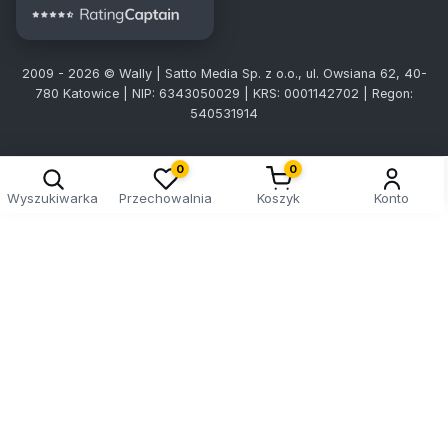
2009 - 2026 © Wally | Satto Media Sp. z o.o., ul. Owsiana 62, 40-
780 Katowice | NIP: 6343050029 | KRS: 0001142702 | Regon:
540531914
0
0
Wyszukiwarka
Przechowalnia
Koszyk
Konto