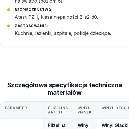
na światło (poziom 6).
BEZPIECZEŃSTWO:
Atest PZH, klasa niepalności B-s2-d0.
ZASTOSOWANIE:
Kuchnie, łazienki, szpitale, pokoje dziecięce.
Szczegółowa specyfikacja techniczna
materiałów
PARAMETR
FLIZELINA
WINYL
WINYL DECO 
ARTIST
PIASEK
Flizelina
Winyl
Winyl Gładki