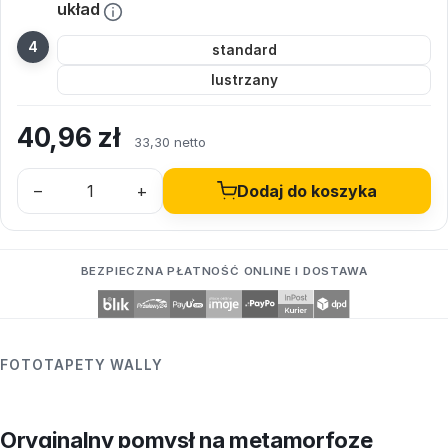
układ
standard
lustrzany
40,96
zł
33,30 netto
–
+
Dodaj do koszyka
BEZPIECZNA PŁATNOŚĆ ONLINE I DOSTAWA
FOTOTAPETY WALLY
Oryginalny pomysł na metamorfozę