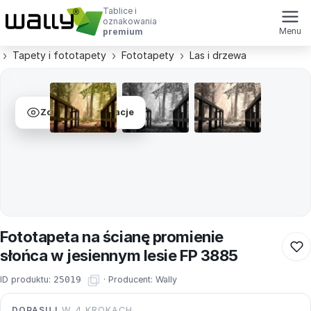
Tablice i
oznakowania
Menu
premium
Tapety i fototapety
Fototapety
Las i drzewa
Zobacz wizualizacje
Fototapeta na ścianę promienie
słońca w jesiennym lesie FP 3885
ID produktu:
25019
·
Producent:
Wally
DOPASUJ
W 4 KROKACH