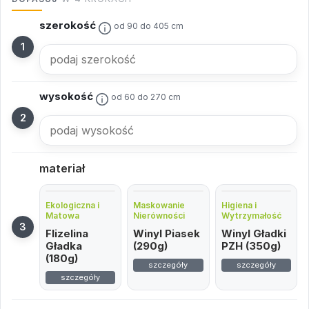
szerokość
od 90 do 405 cm
wysokość
od 60 do 270 cm
materiał
Ekologiczna i
Maskowanie
Higiena i
Matowa
Nierówności
Wytrzymałość
Flizelina
Winyl Piasek
Winyl Gładki
Gładka
(290g)
PZH (350g)
(180g)
szczegóły
szczegóły
szczegóły