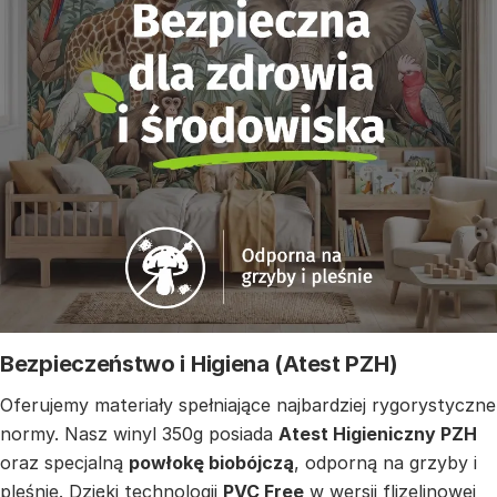
Bezpieczeństwo i Higiena (Atest PZH)
Oferujemy materiały spełniające najbardziej rygorystyczne
normy. Nasz winyl 350g posiada
Atest Higieniczny PZH
oraz specjalną
powłokę biobójczą
, odporną na grzyby i
pleśnie. Dzięki technologii
PVC Free
w wersji flizelinowej