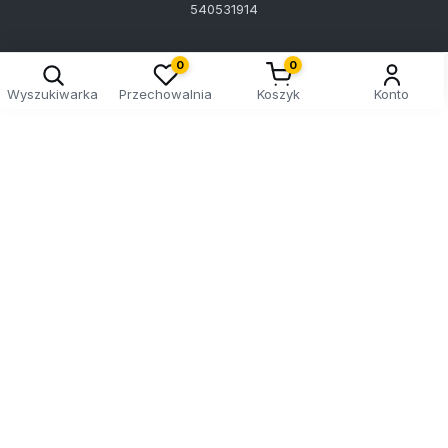
540531914
0
0
Wyszukiwarka
Przechowalnia
Koszyk
Konto