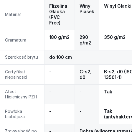
Flizelina
Winyl
Winyl Gładki
Gładka
Piasek
Materiał
(PVC
Free)
180 g/m2
290
350 g/m2
Gramatura
g/m2
Szerokość brytu
do 100 cm
-
C-s2,
B-s2, d0 (IS
Certyfikat
niepalności
d0
13501-1)
Atest
-
-
Tak
Higieniczny PZH
-
-
Tak
Powłoka
biobójcza
(antybakter
Zmywalność po
-
Dobra (wilgotna szmat