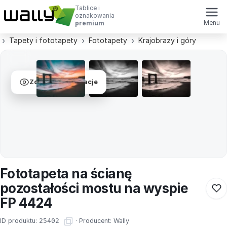
Tablice i
oznakowania
Menu
premium
Tapety i fototapety
Fototapety
Krajobrazy i góry
Zobacz wizualizacje
Fototapeta na ścianę
pozostałości mostu na wyspie
FP 4424
ID produktu:
25402
·
Producent:
Wally