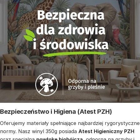
Bezpieczeństwo i Higiena (Atest PZH)
Oferujemy materiały spełniające najbardziej rygorystyczne
normy. Nasz winyl 350g posiada
Atest Higieniczny PZH
oraz specjalną
powłokę biobójczą
, odporną na grzyby i