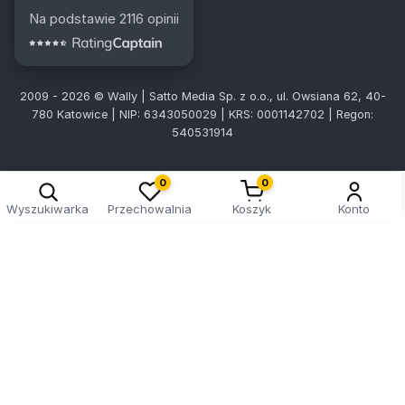
Na podstawie 2116 opinii
2009 - 2026 © Wally | Satto Media Sp. z o.o., ul. Owsiana 62, 40-
780 Katowice | NIP: 6343050029 | KRS: 0001142702 | Regon:
540531914
0
0
Wyszukiwarka
Przechowalnia
Koszyk
Konto