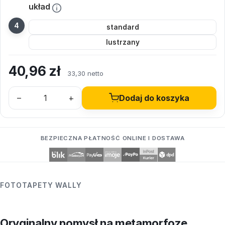
układ
standard
lustrzany
40,96
zł
33,30 netto
–
+
Dodaj do koszyka
BEZPIECZNA PŁATNOŚĆ ONLINE I DOSTAWA
FOTOTAPETY WALLY
Oryginalny pomysł na metamorfozę