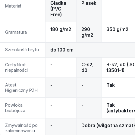
Gładka
Piasek
Materiał
(PVC
Free)
180 g/m2
290
350 g/m2
Gramatura
g/m2
Szerokość brytu
do 100 cm
-
C-s2,
B-s2, d0 (IS
Certyfikat
niepalności
d0
13501-1)
Atest
-
-
Tak
Higieniczny PZH
-
-
Tak
Powłoka
biobójcza
(antybakter
Zmywalność po
-
Dobra (wilgotna szmat
zalaminowaniu