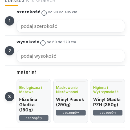
DOPASUJ
W 4 KROKACH
szerokość
od 90 do 405 cm
wysokość
od 60 do 270 cm
materiał
Ekologiczna i
Maskowanie
Higiena i
Matowa
Nierówności
Wytrzymałość
Flizelina
Winyl Piasek
Winyl Gładki
Gładka
(290g)
PZH (350g)
(180g)
szczegóły
szczegóły
szczegóły