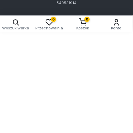
540531914
0
0
Wyszukiwarka
Przechowalnia
Koszyk
Konto