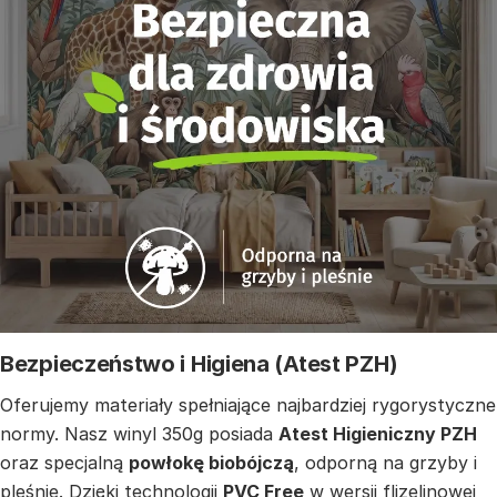
Bezpieczeństwo i Higiena (Atest PZH)
Oferujemy materiały spełniające najbardziej rygorystyczne
normy. Nasz winyl 350g posiada
Atest Higieniczny PZH
oraz specjalną
powłokę biobójczą
, odporną na grzyby i
pleśnie. Dzięki technologii
PVC Free
w wersji flizelinowej