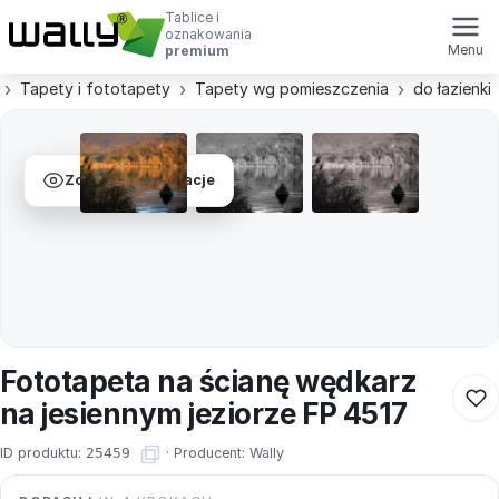
Tablice i
oznakowania
Menu
premium
Tapety i fototapety
Tapety wg pomieszczenia
do łazienki
Zobacz wizualizacje
Fototapeta na ścianę wędkarz
na jesiennym jeziorze FP 4517
ID produktu:
25459
·
Producent:
Wally