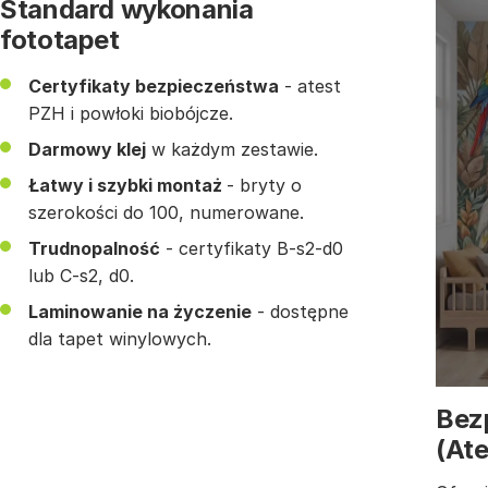
Standard wykonania
fototapet
Certyfikaty bezpieczeństwa
- atest
PZH i powłoki biobójcze.
Darmowy klej
w każdym zestawie.
Łatwy i szybki montaż
- bryty o
szerokości do 100, numerowane.
Trudnopalność
- certyfikaty B-s2-d0
lub C-s2, d0.
Laminowanie na życzenie
- dostępne
dla tapet winylowych.
Bez
(At