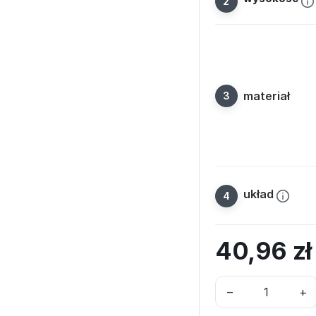
materiał
układ
40,96
z
–
+