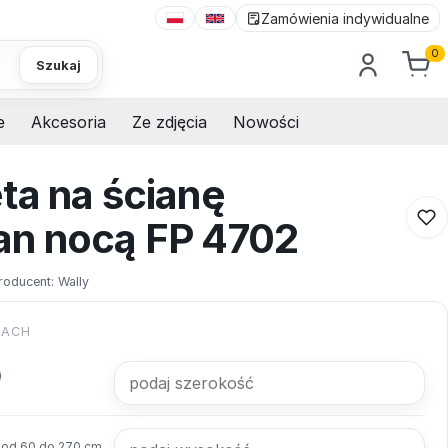
Zamówienia indywidualne
0
Szukaj
e
Akcesoria
Ze zdjęcia
Nowości
ta na ścianę
an nocą FP 4702
roducent:
Wally
KACH
od 60 do 270 cm