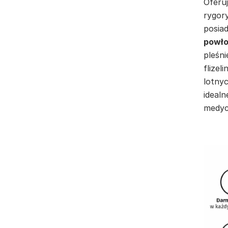
Oferuj
rygor
posia
powło
pleśni
flizel
lotnyc
idealn
medyc