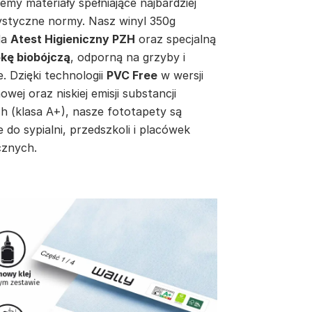
emy materiały spełniające najbardziej
ystyczne normy. Nasz winyl 350g
da
Atest Higieniczny PZH
oraz specjalną
kę biobójczą
, odporną na grzyby i
e. Dzięki technologii
PVC Free
w wersji
inowej oraz niskiej emisji substancji
h (klasa A+), nasze fototapety są
e do sypialni, przedszkoli i placówek
znych.