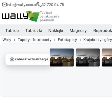
info@wally.com.pl
32 720 94 75
Tablice i
oznakowania
premium
Tablice
Tabliczki
Naklejki
Magnesy
Reproduk
Wally
Tapety i fototapety
Fototapety
Krajobrazy i góry
Zobacz wizualizacje