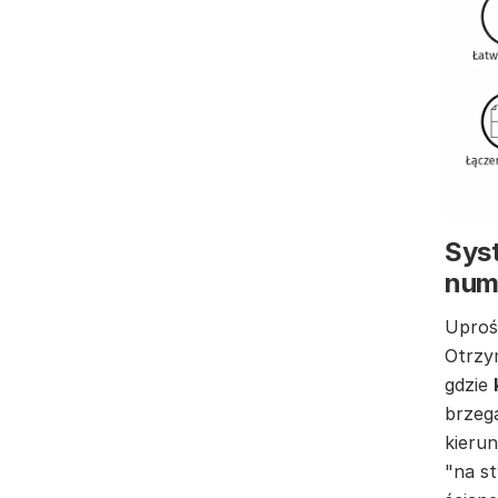
Syst
num
Uproś
Otrzy
gdzie
brzeg
kierun
"na st