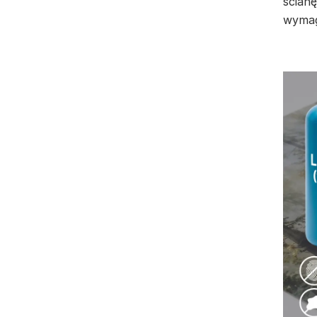
ścianę
wymag