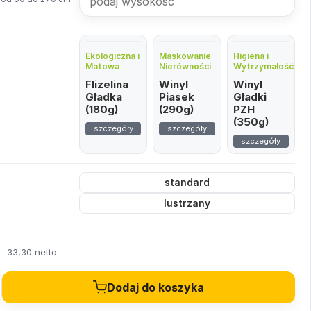
Ekologiczna i
Maskowanie
Higiena i
Matowa
Nierówności
Wytrzymałość
Flizelina
Winyl
Winyl
Gładka
Piasek
Gładki
(180g)
(290g)
PZH
(350g)
szczegóły
szczegóły
szczegóły
standard
lustrzany
ł
33,30 netto
Dodaj do koszyka