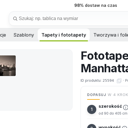
7 dni
produkcja na wymiar
Szukaj
cje
Szablony
Tapety i fototapety
Tworzywa i foli
Fototape
Manhatt
ID produktu:
25594
·
P
DOPASUJ
W 4 KRO
szerokość
od 90 do 405 cm
wysokość