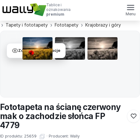
Tablice i
oznakowania
Menu
premium
Tapety i fototapety
Fototapety
Krajobrazy i góry
Zobacz wizualizacje
Fototapeta na ścianę czerwony
mak o zachodzie słońca FP
4779
ID produktu:
25659
·
Producent:
Wally