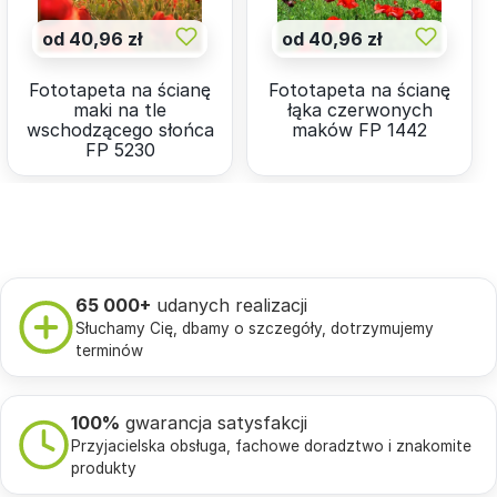
od 40,96 zł
od 40,96 zł
Fototapeta na ścianę
Fototapeta na ścianę
maki na tle
łąka czerwonych
wschodzącego słońca
maków FP 1442
FP 5230
65 000+
udanych realizacji
Słuchamy Cię, dbamy o szczegóły, dotrzymujemy
terminów
100%
gwarancja satysfakcji
Przyjacielska obsługa, fachowe doradztwo i znakomite
produkty