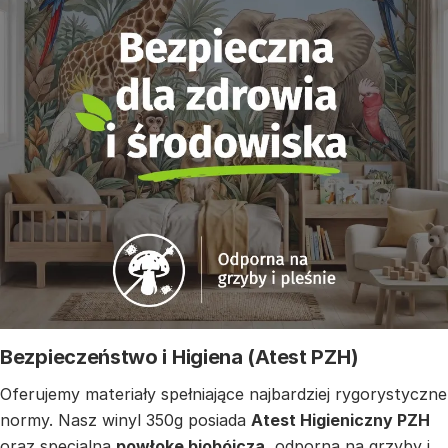
Bezpieczeństwo i Higiena (Atest PZH)
Oferujemy materiały spełniające najbardziej rygorystyczne
normy. Nasz winyl 350g posiada
Atest Higieniczny PZH
oraz specjalną
powłokę biobójczą
, odporną na grzyby i