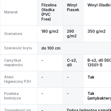
Flizelina
Winyl
Winyl Gładki
Gładka
Piasek
Materiał
(PVC
Free)
180 g/m2
290
350 g/m2
Gramatura
g/m2
Szerokość brytu
do 100 cm
-
C-s2,
B-s2, d0 (IS
Certyfikat
niepalności
d0
13501-1)
Atest
-
-
Tak
Higieniczny PZH
-
-
Tak
Powłoka
biobójcza
(antybakter
Zmywalność po
-
Dobra (wilgotna szmat