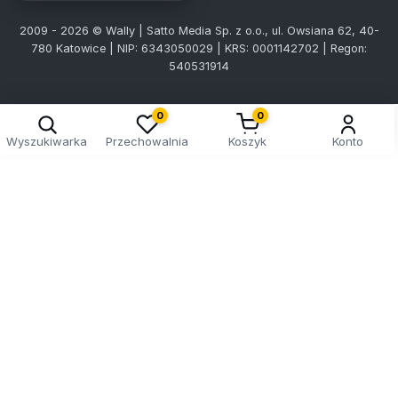
2009 - 2026 © Wally | Satto Media Sp. z o.o., ul. Owsiana 62, 40-
780 Katowice | NIP: 6343050029 | KRS: 0001142702 | Regon:
540531914
0
0
Wyszukiwarka
Przechowalnia
Koszyk
Konto