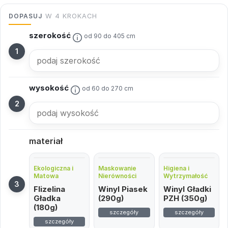
DOPASUJ
W 4 KROKACH
szerokość
od 90 do 405 cm
wysokość
od 60 do 270 cm
materiał
Ekologiczna i
Maskowanie
Higiena i
Matowa
Nierówności
Wytrzymałość
Flizelina
Winyl Piasek
Winyl Gładki
Gładka
(290g)
PZH (350g)
(180g)
szczegóły
szczegóły
szczegóły