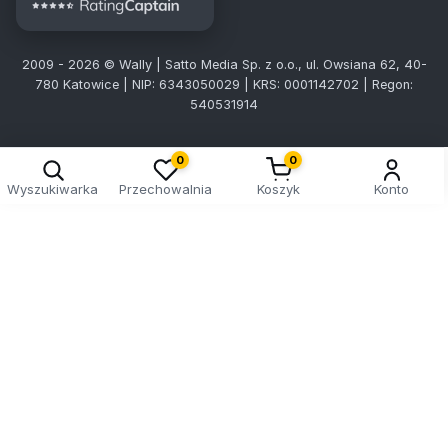
2009 - 2026 © Wally | Satto Media Sp. z o.o., ul. Owsiana 62, 40-
780 Katowice | NIP: 6343050029 | KRS: 0001142702 | Regon:
540531914
0
0
Wyszukiwarka
Przechowalnia
Koszyk
Konto