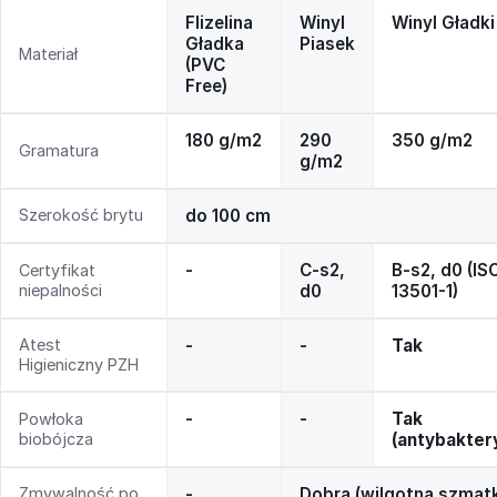
Flizelina
Winyl
Winyl Gładki
Gładka
Piasek
Materiał
(PVC
Free)
180 g/m2
290
350 g/m2
Gramatura
g/m2
Szerokość brytu
do 100 cm
-
C-s2,
B-s2, d0 (IS
Certyfikat
niepalności
d0
13501-1)
Atest
-
-
Tak
Higieniczny PZH
-
-
Tak
Powłoka
biobójcza
(antybakter
Zmywalność po
-
Dobra (wilgotna szmat