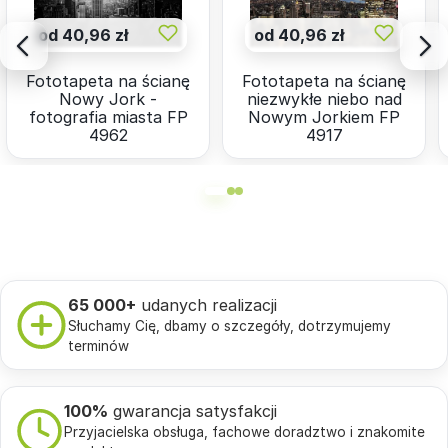
od 40,96 zł
od 40,96 zł
Fototapeta na ścianę
Fototapeta na ścianę
Nowy Jork -
niezwykłe niebo nad
fotografia miasta FP
Nowym Jorkiem FP
4962
4917
65 000+
udanych realizacji
Słuchamy Cię, dbamy o szczegóły, dotrzymujemy
terminów
100%
gwarancja satysfakcji
Przyjacielska obsługa, fachowe doradztwo i znakomite