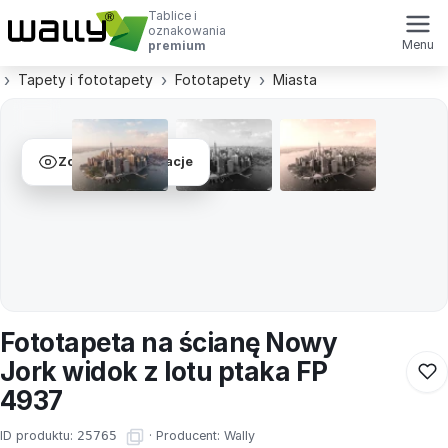
Tablice i
oznakowania
Menu
premium
Tapety i fototapety
Fototapety
Miasta
Zobacz wizualizacje
Fototapeta na ścianę Nowy
Jork widok z lotu ptaka FP
4937
ID produktu:
25765
·
Producent:
Wally