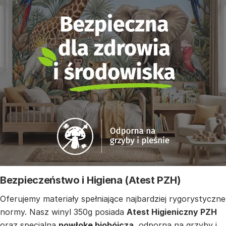
Bezpieczeństwo i Higiena (Atest PZH)
Oferujemy materiały spełniające najbardziej rygorystyczne
normy. Nasz winyl 350g posiada
Atest Higieniczny PZH
oraz specjalną
powłokę biobójczą
, odporną na grzyby i