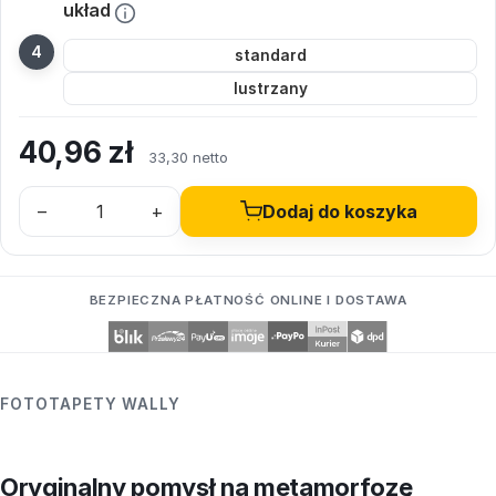
układ
standard
lustrzany
40,96
zł
33,30 netto
–
+
Dodaj do koszyka
BEZPIECZNA PŁATNOŚĆ ONLINE I DOSTAWA
FOTOTAPETY WALLY
Oryginalny pomysł na metamorfozę