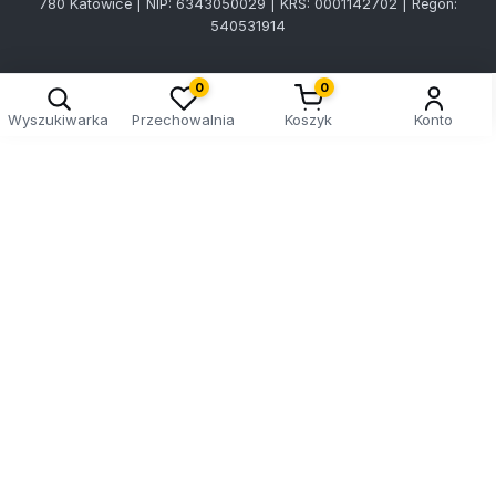
780 Katowice | NIP: 6343050029 | KRS: 0001142702 | Regon:
540531914
0
0
Wyszukiwarka
Przechowalnia
Koszyk
Konto