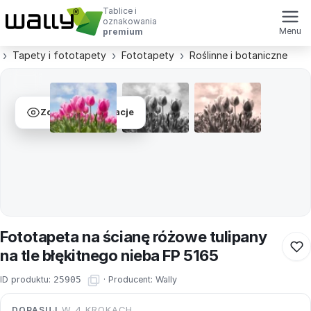
Tablice i
oznakowania
Menu
premium
Tapety i fototapety
Fototapety
Roślinne i botaniczne
Zobacz wizualizacje
Fototapeta na ścianę różowe tulipany
na tle błękitnego nieba FP 5165
ID produktu:
25905
·
Producent:
Wally
DOPASUJ
W 4 KROKACH