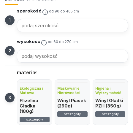
szerokość
od 90 do 405 cm
wysokość
od 60 do 270 cm
materiał
Ekologiczna i
Maskowanie
Higiena i
Matowa
Nierówności
Wytrzymałość
Flizelina
Winyl Piasek
Winyl Gładki
Gładka
(290g)
PZH (350g)
(180g)
szczegóły
szczegóły
szczegóły