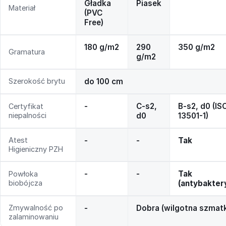
Gładka
Piasek
Materiał
(PVC
Free)
180 g/m2
290
350 g/m2
Gramatura
g/m2
Szerokość brytu
do 100 cm
-
C-s2,
B-s2, d0 (IS
Certyfikat
niepalności
d0
13501-1)
Atest
-
-
Tak
Higieniczny PZH
-
-
Tak
Powłoka
biobójcza
(antybakter
Zmywalność po
-
Dobra (wilgotna szmat
zalaminowaniu