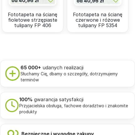
od 40,96 zł
od 40,96 zł
Fototapeta na ścianę
Fototapeta na ścianę
fioletowe strzępiaste
czerwone i różowe
tulipany FP 406
tulipany FP 5354
65 000+
udanych realizacji
Słuchamy Cię, dbamy o szczegóły, dotrzymujemy
terminów
100%
gwarancja satysfakcji
Przyjacielska obsługa, fachowe doradztwo i znakomite
produkty
Bezpieczne i wygodne zakupy