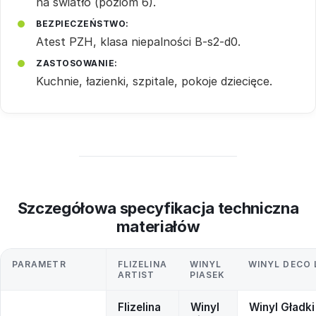
na światło (poziom 6).
BEZPIECZEŃSTWO:
Atest PZH, klasa niepalności B-s2-d0.
ZASTOSOWANIE:
Kuchnie, łazienki, szpitale, pokoje dziecięce.
Szczegółowa specyfikacja techniczna
materiałów
PARAMETR
FLIZELINA
WINYL
WINYL DECO 
ARTIST
PIASEK
Flizelina
Winyl
Winyl Gładki