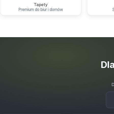
Tapety
Premium do biur i domów
Dla
D