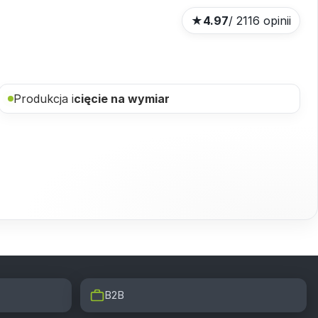
★
4.97
/ 2116 opinii
Produkcja i
cięcie na wymiar
B2B