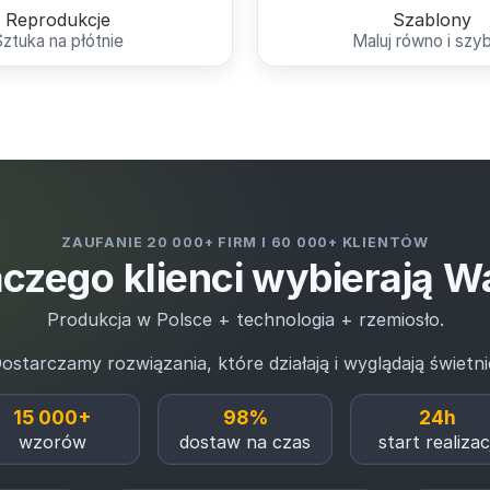
Reprodukcje
Szablony
Sztuka na płótnie
Maluj równo i szy
ZAUFANIE 20 000+ FIRM I 60 000+ KLIENTÓW
czego klienci wybierają W
Produkcja w Polsce + technologia + rzemiosło.
ostarczamy rozwiązania, które działają i wyglądają świetni
15 000+
98%
24h
wzorów
dostaw na czas
start realizacj