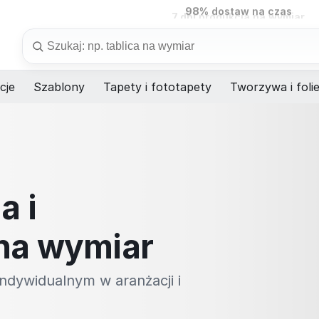
7 dni
produkcja na wymiar
Szukaj
cje
Szablony
Tapety i fototapety
Tworzywa i foli
a i
na wymiar
ndywidualnym w aranżacji i