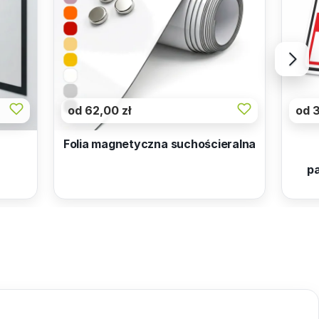
od 62,00 zł
od 3
Folia magnetyczna suchościeralna
pa