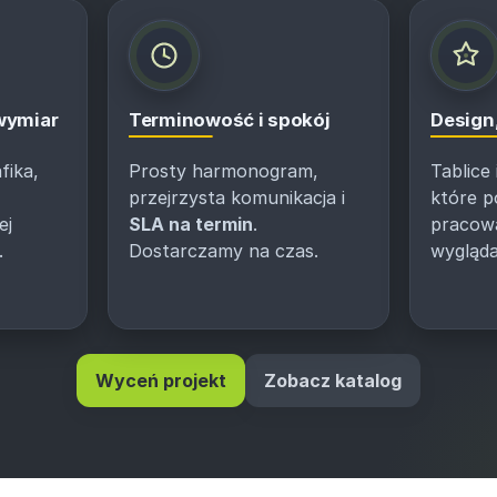
 wymiar
Terminowość i spokój
Design,
fika,
Prosty harmonogram,
Tablice
przejrzysta komunikacja i
które 
ej
SLA na termin
.
pracować
.
Dostarczamy na czas.
wygląda
Wyceń projekt
Zobacz katalog