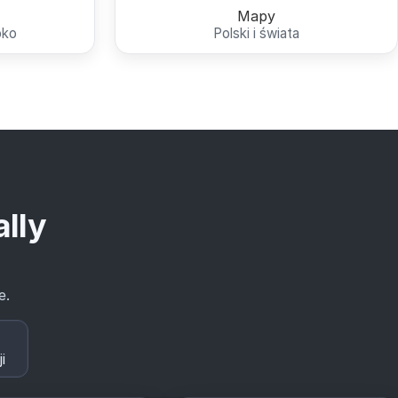
Mapy
bko
Polski i świata
ally
e.
i