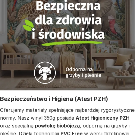
Bezpieczeństwo i Higiena (Atest PZH)
Oferujemy materiały spełniające najbardziej rygorystyczne
normy. Nasz winyl 350g posiada
Atest Higieniczny PZH
oraz specjalną
powłokę biobójczą
, odporną na grzyby i
pleśnie. Dzięki technologii
PVC Free
w wersji flizelinowej