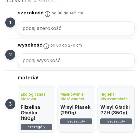
DOPASUJ
W 4 KROKACH
szerokość
od 90 do 405 cm
wysokość
od 60 do 270 cm
materiał
Ekologiczna i
Maskowanie
Higiena i
Matowa
Nierówności
Wytrzymałość
Flizelina
Winyl Piasek
Winyl Gładki
Gładka
(290g)
PZH (350g)
(180g)
szczegóły
szczegóły
szczegóły