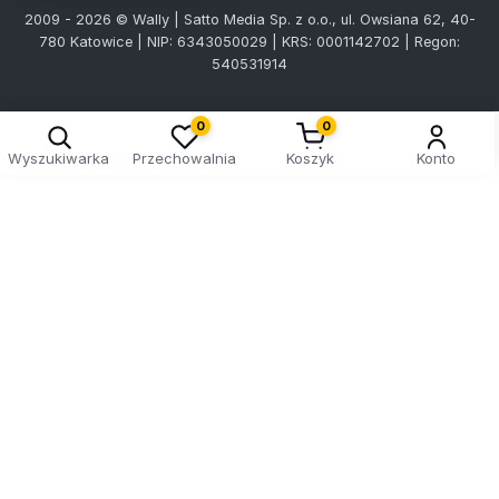
2009 - 2026 © Wally | Satto Media Sp. z o.o., ul. Owsiana 62, 40-
780 Katowice | NIP: 6343050029 | KRS: 0001142702 | Regon:
540531914
0
0
Wyszukiwarka
Przechowalnia
Koszyk
Konto