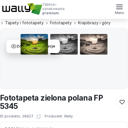
Tablice i
oznakowania
Menu
premium
Tapety i fototapety
Fototapety
Krajobrazy i góry
Zobacz wizualizacje
Fototapeta zielona polana FP
5345
ID produktu:
26027
·
Producent:
Wally