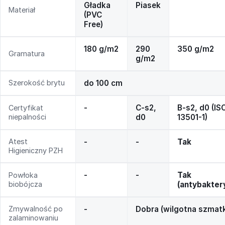
Gładka
Piasek
Materiał
(PVC
Free)
180 g/m2
290
350 g/m2
Gramatura
g/m2
Szerokość brytu
do 100 cm
-
C-s2,
B-s2, d0 (IS
Certyfikat
niepalności
d0
13501-1)
Atest
-
-
Tak
Higieniczny PZH
-
-
Tak
Powłoka
biobójcza
(antybakter
Zmywalność po
-
Dobra (wilgotna szmat
zalaminowaniu