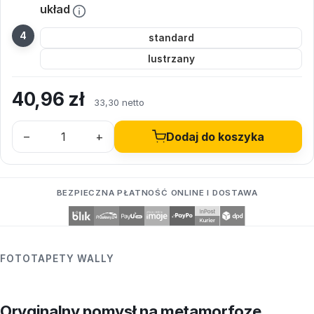
układ
standard
lustrzany
40,96
zł
33,30 netto
–
+
Dodaj do koszyka
BEZPIECZNA PŁATNOŚĆ ONLINE I DOSTAWA
FOTOTAPETY WALLY
Oryginalny pomysł na metamorfozę