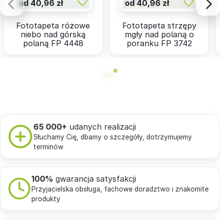
od 40,96 zł
od 40,96 zł
Fototapeta różowe
Fototapeta strzępy
niebo nad górską
mgły nad polaną o
polaną FP 4448
poranku FP 3742
65 000+
udanych realizacji
Słuchamy Cię, dbamy o szczegóły, dotrzymujemy
terminów
100%
gwarancja satysfakcji
Przyjacielska obsługa, fachowe doradztwo i znakomite
produkty