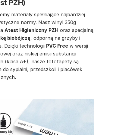
est PZH)
emy materiały spełniające najbardziej
ystyczne normy. Nasz winyl 350g
da
Atest Higieniczny PZH
oraz specjalną
kę biobójczą
, odporną na grzyby i
e. Dzięki technologii
PVC Free
w wersji
inowej oraz niskiej emisji substancji
h (klasa A+), nasze fototapety są
e do sypialni, przedszkoli i placówek
znych.