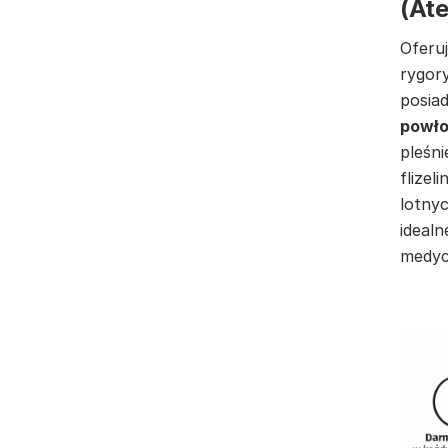
(At
Oferuj
rygor
posia
powło
pleśni
flizel
lotnyc
idealn
medyc