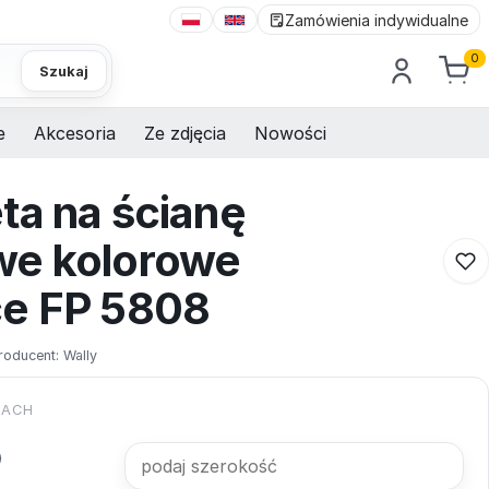
Zamówienia indywidualne
0
Szukaj
e
Akcesoria
Ze zdjęcia
Nowości
ta na ścianę
we kolorowe
ce FP 5808
roducent:
Wally
KACH