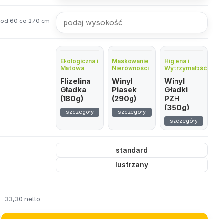
od 60 do 270 cm
Ekologiczna i
Maskowanie
Higiena i
Matowa
Nierówności
Wytrzymałość
Flizelina
Winyl
Winyl
Gładka
Piasek
Gładki
(180g)
(290g)
PZH
(350g)
szczegóły
szczegóły
szczegóły
standard
lustrzany
ł
33,30 netto