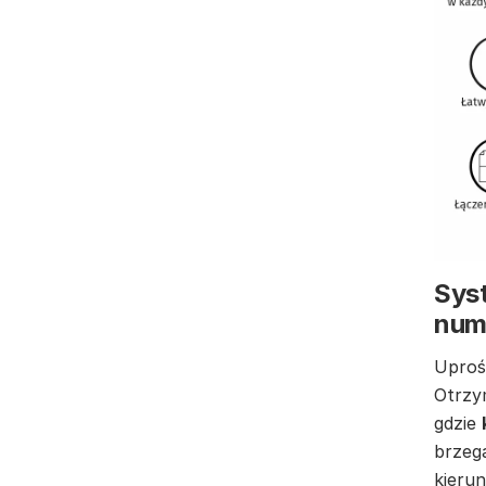
Syst
num
Uproś
Otrzy
gdzie
brzeg
kierun