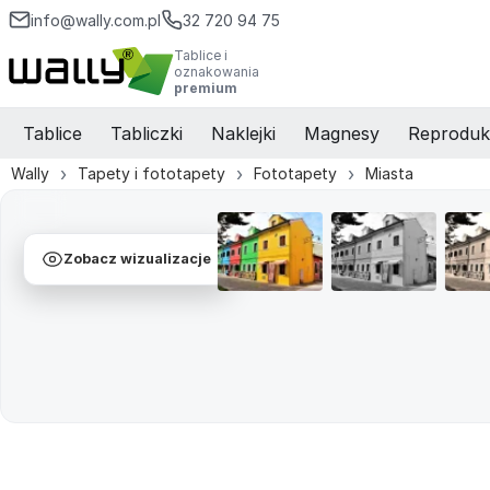
info@wally.com.pl
32 720 94 75
Tablice i
oznakowania
premium
Tablice
Tabliczki
Naklejki
Magnesy
Reproduk
Wally
Tapety i fototapety
Fototapety
Miasta
Zobacz wizualizacje