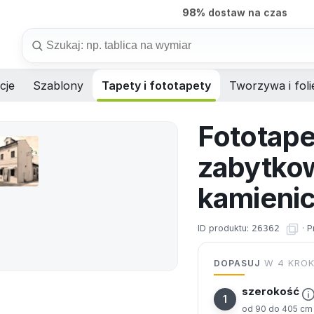
7 dni
produkcja na wymiar
Szukaj
cje
Szablony
Tapety i fototapety
Tworzywa i foli
Fototape
zabytko
kamieni
ID produktu:
26362
·
P
DOPASUJ
W 4 KRO
szerokość
od 90 do 405 cm