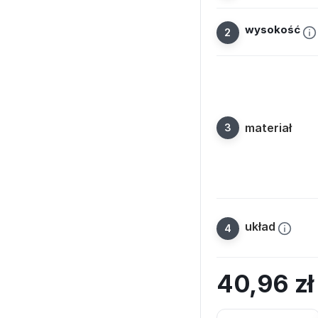
wysokość
materiał
układ
40,96
z