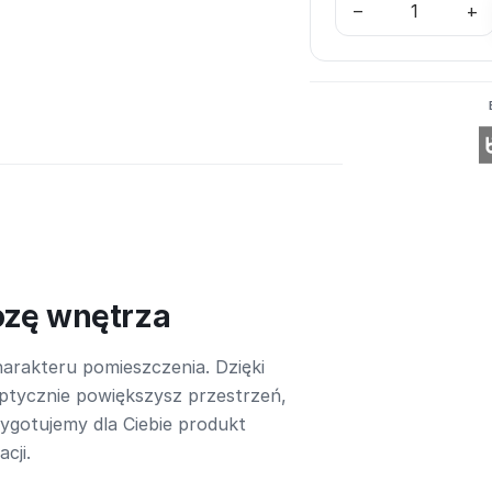
–
+
ozę wnętrza
arakteru pomieszczenia. Dzięki
ptycznie powiększysz przestrzeń,
rzygotujemy dla Ciebie produkt
cji.