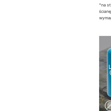
"na st
ścianę
wymag