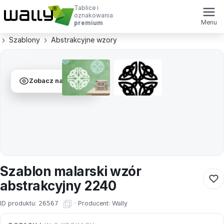
Tablice i
oznakowania
Menu
premium
Szablony
Abstrakcyjne wzory
Zobacz na ścianie
Szablon malarski wzór
abstrakcyjny 2240
ID produktu:
26567
·
Producent:
Wally