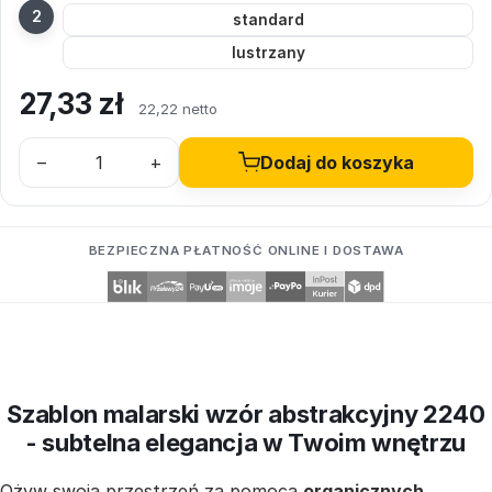
standard
lustrzany
27,33
zł
22,22 netto
–
+
Dodaj do koszyka
BEZPIECZNA PŁATNOŚĆ ONLINE I DOSTAWA
Szablon malarski wzór abstrakcyjny 2240
- subtelna elegancja w Twoim wnętrzu
Ożyw swoją przestrzeń za pomocą
organicznych