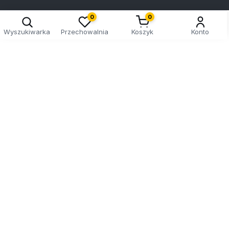
0
0
Wyszukiwarka
Przechowalnia
Koszyk
Konto