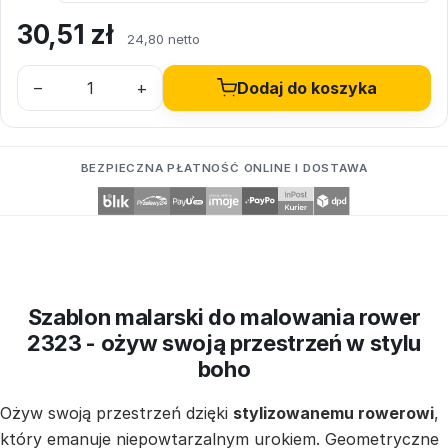
30,51
zł
24,80 netto
–
+
Dodaj do koszyka
BEZPIECZNA PŁATNOŚĆ ONLINE I DOSTAWA
Szablon malarski do malowania rower
2323 - ożyw swoją przestrzeń w stylu
boho
Ożyw swoją przestrzeń dzięki
stylizowanemu rowerowi
,
który emanuje niepowtarzalnym urokiem. Geometryczne