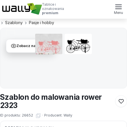
Tablice i
oznakowania
Menu
premium
Szablony
Pasje i hobby
Zobacz na ścianie
Szablon do malowania rower
2323
ID produktu:
26652
·
Producent:
Wally