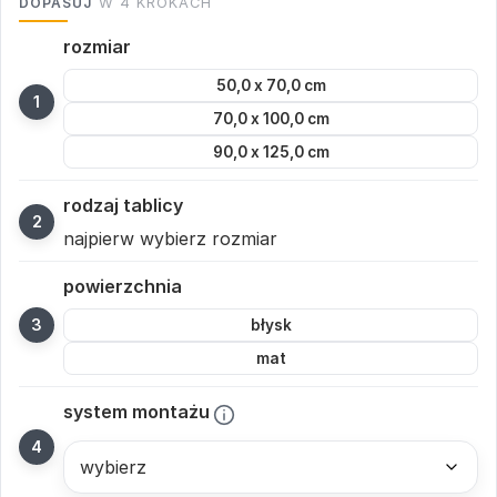
DOPASUJ
W 4 KROKACH
rozmiar
50,0 x 70,0 cm
70,0 x 100,0 cm
90,0 x 125,0 cm
rodzaj tablicy
najpierw wybierz rozmiar
powierzchnia
błysk
mat
system montażu