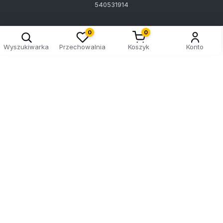
540531914
0
0
Wyszukiwarka
Przechowalnia
Koszyk
Konto