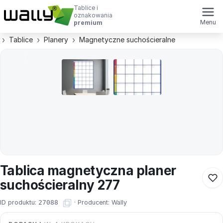
Tablice i
oznakowania
Menu
premium
Tablice
Planery
Magnetyczne suchościeralne
Tablica magnetyczna planer
suchościeralny 277
ID produktu:
27088
·
Producent:
Wally