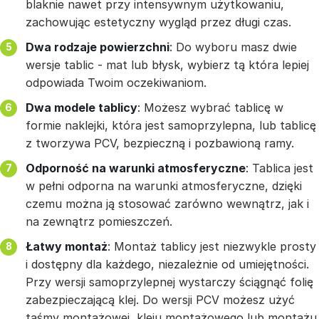
blaknie nawet przy intensywnym użytkowaniu,
zachowując estetyczny wygląd przez długi czas.
Dwa rodzaje powierzchni
: Do wyboru masz dwie
wersje tablic - mat lub błysk, wybierz tą która lepiej
odpowiada Twoim oczekiwaniom.
Dwa modele tablicy
: Możesz wybrać tablicę w
formie naklejki, która jest samoprzylepna, lub tablicę
z tworzywa PCV, bezpieczną i pozbawioną ramy.
Odporność na warunki atmosferyczne
: Tablica jest
w pełni odporna na warunki atmosferyczne, dzięki
czemu można ją stosować zarówno wewnątrz, jak i
na zewnątrz pomieszczeń.
Łatwy montaż
: Montaż tablicy jest niezwykle prosty
i dostępny dla każdego, niezależnie od umiejętności.
Przy wersji samoprzylepnej wystarczy ściągnąć folię
zabezpieczającą klej. Do wersji PCV możesz użyć
taśmy montażowej, kleju montażowego lub montażu