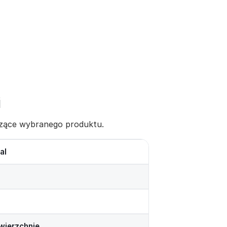
i
yczące wybranego produktu.
al
wierzchnie