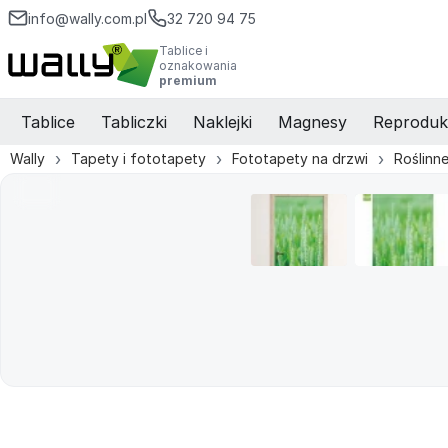
info@wally.com.pl
32 720 94 75
Tablice i
oznakowania
premium
Tablice
Tabliczki
Naklejki
Magnesy
Reproduk
Wally
Tapety i fototapety
Fototapety na drzwi
Roślinn