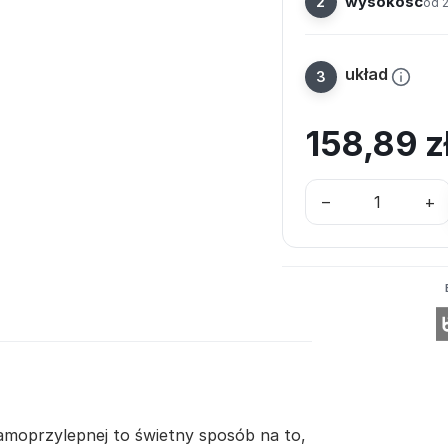
wysokość
od 
układ
158,89
z
–
+
samoprzylepnej to świetny sposób na to,