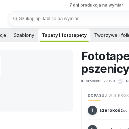
B2B
obsługa firm i instytucji
Szukaj
cje
Szablony
Tapety i fototapety
Tworzywa i foli
e
Fototape
pszenicy
ID produktu:
27390
·
P
DOPASUJ
W 3 KRO
szerokość
od 