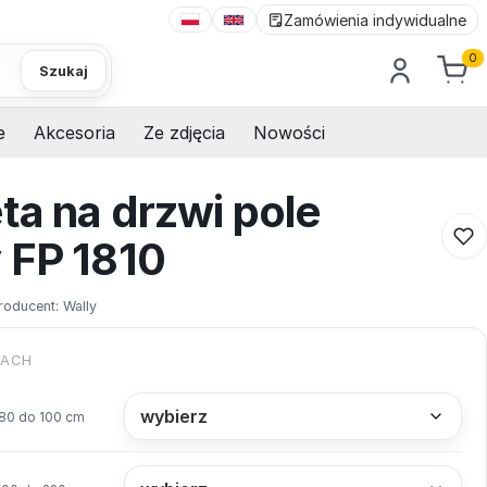
Zamówienia indywidualne
0
Szukaj
e
Akcesoria
Ze zdjęcia
Nowości
ta na drzwi pole
 FP 1810
roducent:
Wally
KACH
80 do 100 cm