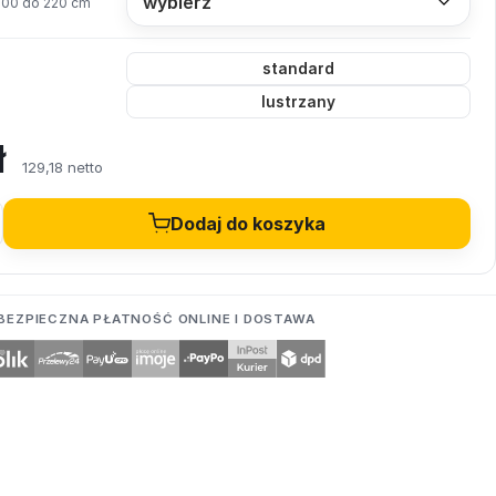
200 do 220 cm
standard
lustrzany
ł
129,18 netto
Dodaj do koszyka
BEZPIECZNA PŁATNOŚĆ ONLINE I DOSTAWA