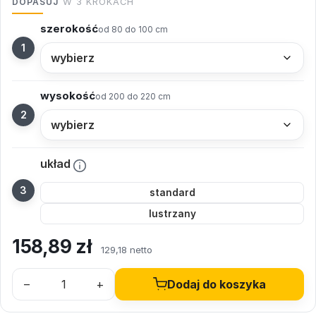
DOPASUJ
W 3 KROKACH
szerokość
od 80 do 100 cm
wysokość
od 200 do 220 cm
układ
standard
lustrzany
158,89
zł
129,18 netto
–
+
Dodaj do koszyka