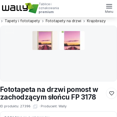
Tablice i
oznakowania
Menu
premium
Tapety i fototapety
Fototapety na drzwi
Krajobrazy
Fototapeta na drzwi pomost w
zachodzącym słońcu FP 3178
ID produktu:
27396
·
Producent:
Wally