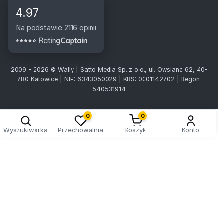
4.97
Na podstawie 2116 opinii
2009 - 2026 © Wally | Satto Media Sp. z o.o., ul. Owsiana 62, 40-
780 Katowice | NIP: 6343050029 | KRS: 0001142702 | Regon:
540531914
0
0
Wyszukiwarka
Przechowalnia
Koszyk
Konto