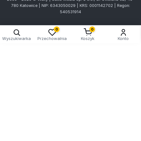
780 Katowice | NIP: 6343050029 | KRS: 0001142702 | Regon:
540531914
0
0
Wyszukiwarka
Przechowalnia
Koszyk
Konto