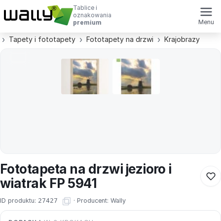
Tablice i
oznakowania
Menu
premium
Tapety i fototapety
Fototapety na drzwi
Krajobrazy
Fototapeta na drzwi jezioro i
wiatrak FP 5941
ID produktu:
27427
·
Producent:
Wally