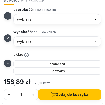
DOPASUJ
W 3 KROKACH
szerokość
od 80 do 100 cm
wysokość
od 200 do 220 cm
układ
standard
lustrzany
158,89
zł
129,18 netto
–
+
Dodaj do koszyka