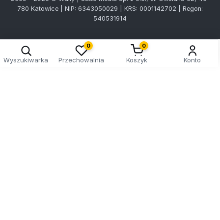
780 Katowice | NIP: 6343050029 | KRS: 0001142702 | Regon:
540531914
0
0
Wyszukiwarka
Przechowalnia
Koszyk
Konto