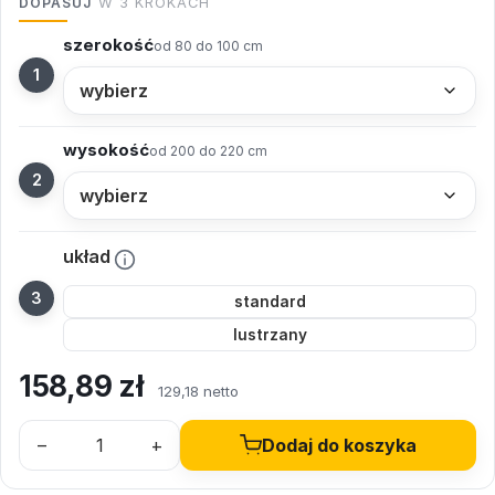
DOPASUJ
W 3 KROKACH
szerokość
od 80 do 100 cm
wysokość
od 200 do 220 cm
układ
standard
lustrzany
158,89
zł
129,18 netto
–
+
Dodaj do koszyka