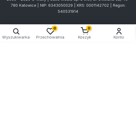
780 Katowice | NIP: 6343050029 | KRS: 0001142702 | Regon:
540531914
0
0
Wyszukiwarka
Przechowalnia
Koszyk
Konto