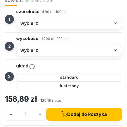
DOPASUJ
W 3 KROKACH
szerokość
od 80 do 100 cm
wysokość
od 200 do 220 cm
układ
standard
lustrzany
158,89
zł
129,18 netto
–
+
Dodaj do koszyka