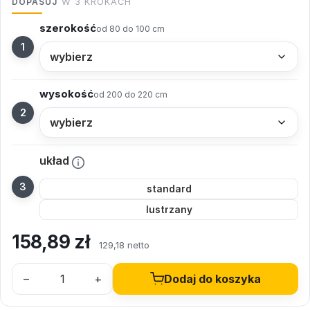
DOPASUJ
W 3 KROKACH
szerokość
od 80 do 100 cm
wysokość
od 200 do 220 cm
układ
standard
lustrzany
158,89
zł
129,18 netto
–
+
Dodaj do koszyka