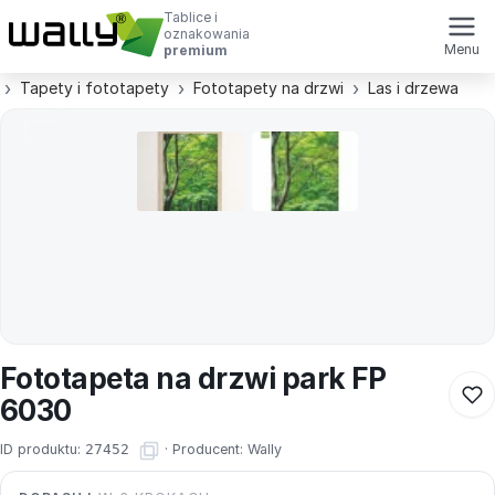
Tablice i
oznakowania
Menu
premium
Tapety i fototapety
Fototapety na drzwi
Las i drzewa
Fototapeta na drzwi park FP
6030
ID produktu:
27452
·
Producent:
Wally