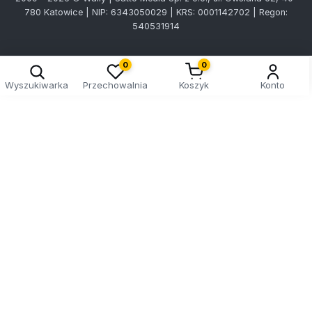
780 Katowice | NIP: 6343050029 | KRS: 0001142702 | Regon:
540531914
0
0
Wyszukiwarka
Przechowalnia
Koszyk
Konto