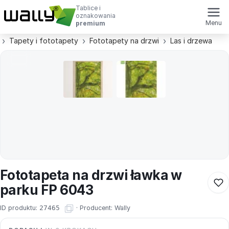
Tablice i
oznakowania
Menu
premium
Tapety i fototapety
Fototapety na drzwi
Las i drzewa
Fototapeta na drzwi ławka w
parku FP 6043
ID produktu:
27465
·
Producent:
Wally