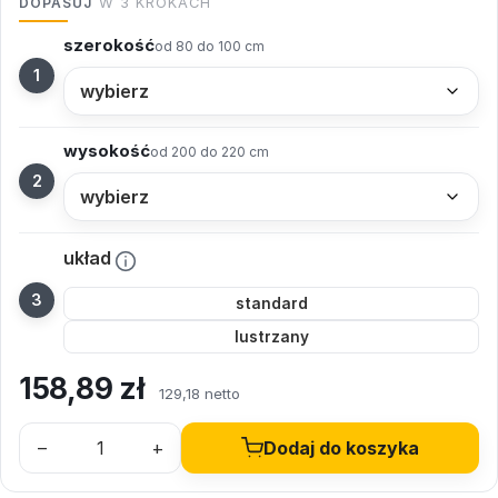
DOPASUJ
W 3 KROKACH
szerokość
od 80 do 100 cm
wysokość
od 200 do 220 cm
układ
standard
lustrzany
158,89
zł
129,18 netto
–
+
Dodaj do koszyka