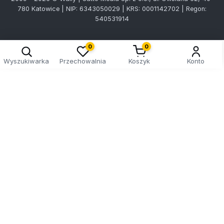
780 Katowice | NIP: 6343050029 | KRS: 0001142702 | Regon:
540531914
0
0
Wyszukiwarka
Przechowalnia
Koszyk
Konto