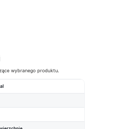
i
yczące wybranego produktu.
al
wierzchnie