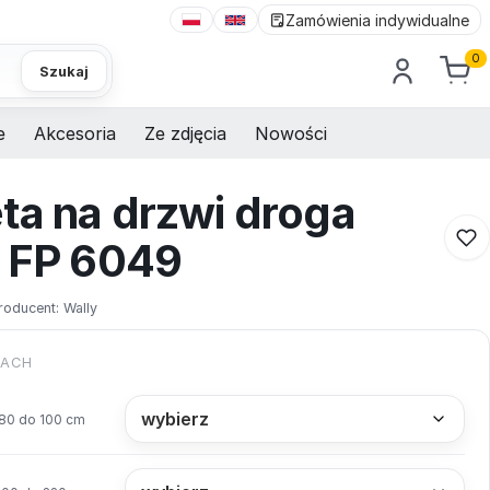
Zamówienia indywidualne
0
Szukaj
e
Akcesoria
Ze zdjęcia
Nowości
ta na drzwi droga
s FP 6049
roducent:
Wally
KACH
80 do 100 cm