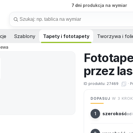
B2B
obsługa firm i instytucji
Szukaj
cje
Szablony
Tapety i fototapety
Tworzywa i foli
rzewa
Fototape
przez la
ID produktu:
27469
·
P
DOPASUJ
W 3 KRO
szerokość
od 