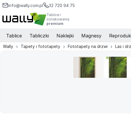
info@wally.com.pl
32 720 94 75
Tablice i
oznakowania
premium
Tablice
Tabliczki
Naklejki
Magnesy
Reproduk
Wally
Tapety i fototapety
Fototapety na drzwi
Las i d