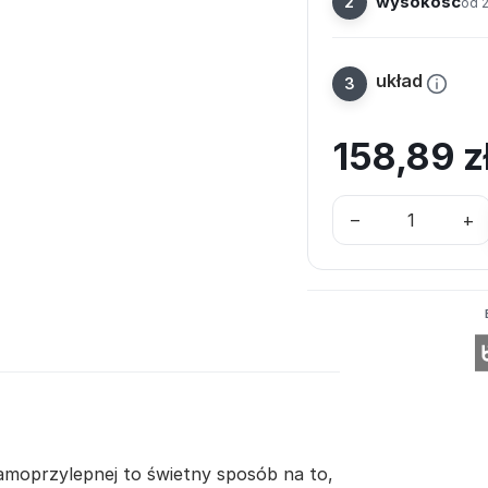
wysokość
od 
układ
158,89
z
–
+
samoprzylepnej to świetny sposób na to,