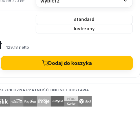
200 do 220 cm
standard
lustrzany
ł
129,18 netto
Dodaj do koszyka
BEZPIECZNA PŁATNOŚĆ ONLINE I DOSTAWA