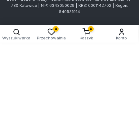
780 Katowice | NIP: 6343050029 | KRS: 0001142702 | Regon:
540531914
0
0
Wyszukiwarka
Przechowalnia
Koszyk
Konto