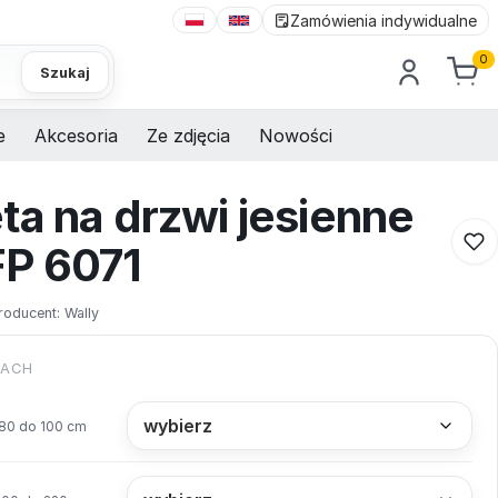
Zamówienia indywidualne
0
Szukaj
e
Akcesoria
Ze zdjęcia
Nowości
ta na drzwi jesienne
FP 6071
roducent:
Wally
KACH
80 do 100 cm