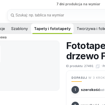
B2B
obsługa firm i instytucji
Szukaj
cje
Szablony
Tapety i fototapety
Tworzywa i foli
rzewa
Fototape
drzewo 
ID produktu:
27491
·
P
DOPASUJ
W 3 KRO
szerokość
od 