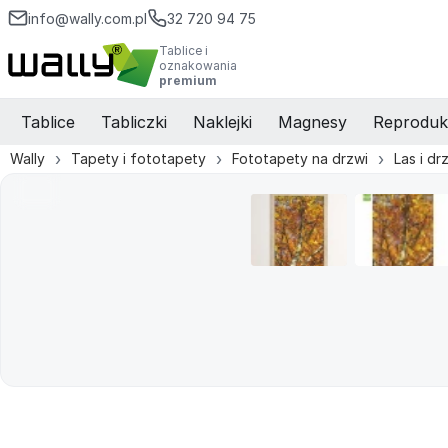
info@wally.com.pl
32 720 94 75
Tablice i
oznakowania
premium
Tablice
Tabliczki
Naklejki
Magnesy
Reproduk
Wally
Tapety i fototapety
Fototapety na drzwi
Las i d