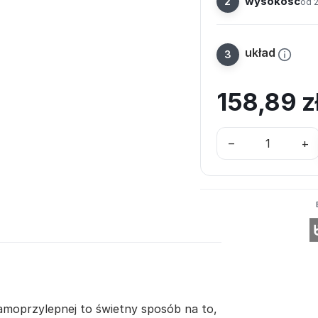
wysokość
od 
układ
158,89
z
–
+
samoprzylepnej to świetny sposób na to,