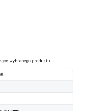
i
yczące wybranego produktu.
al
wierzchnie