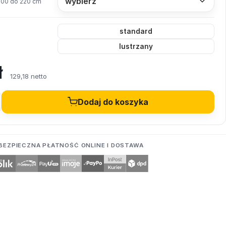
200 do 220 cm
standard
lustrzany
ł
129,18 netto
Dodaj do koszyka
BEZPIECZNA PŁATNOŚĆ ONLINE I DOSTAWA