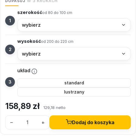
DOPASUJ
W 3 KROKACH
szerokość
od 80 do 100 cm
wysokość
od 200 do 220 cm
układ
standard
lustrzany
158,89
zł
129,18 netto
–
+
Dodaj do koszyka