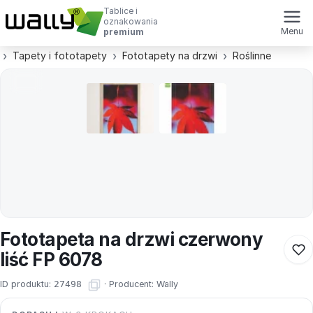
Tablice i
oznakowania
Menu
premium
Tapety i fototapety
Fototapety na drzwi
Roślinne
Fototapeta na drzwi czerwony
liść FP 6078
ID produktu:
27498
·
Producent:
Wally