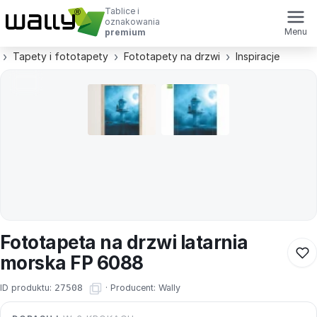
Tablice i
oznakowania
Menu
premium
Tapety i fototapety
Fototapety na drzwi
Inspiracje
Fototapeta na drzwi latarnia
morska FP 6088
ID produktu:
27508
·
Producent:
Wally