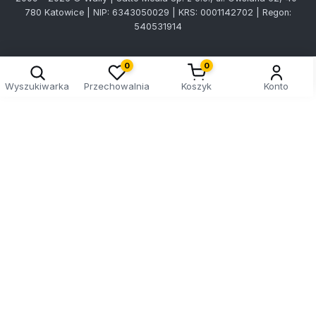
780 Katowice | NIP: 6343050029 | KRS: 0001142702 | Regon:
540531914
0
0
Wyszukiwarka
Przechowalnia
Koszyk
Konto