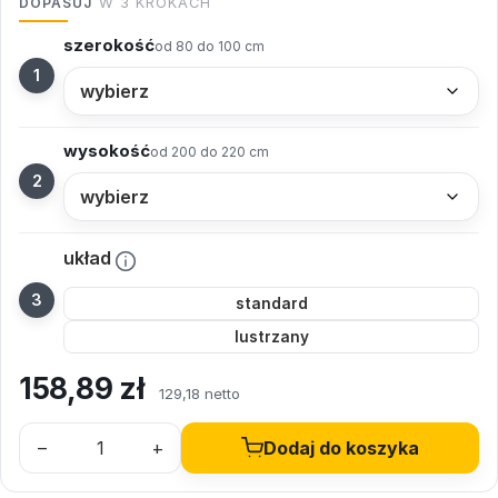
DOPASUJ
W 3 KROKACH
szerokość
od 80 do 100 cm
wysokość
od 200 do 220 cm
układ
standard
lustrzany
158,89
zł
129,18 netto
–
+
Dodaj do koszyka