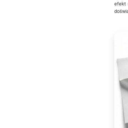
efekt 
doświ