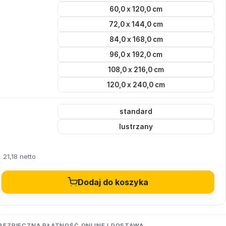
60,0 x 120,0 cm
72,0 x 144,0 cm
84,0 x 168,0 cm
96,0 x 192,0 cm
108,0 x 216,0 cm
120,0 x 240,0 cm
standard
lustrzany
21,18 netto
Dodaj do koszyka
BEZPIECZNA PŁATNOŚĆ ONLINE I DOSTAWA