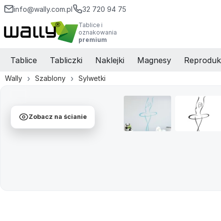
info@wally.com.pl
32 720 94 75
Tablice i
oznakowania
premium
Tablice
Tabliczki
Naklejki
Magnesy
Reproduk
Wally
Szablony
Sylwetki
Zobacz na ścianie