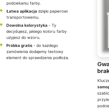
podciekaniu farby.
Łatwa aplikacja
dzięki papierowi
transportowemu.
Dowolna kolorystyka
- Ty
decydujesz, jakiego koloru farby
użyjesz do wzoru.
Próbka gratis
- do każdego
zamówienia dodajemy testowy
element do sprawdzenia podłoża.
Gwar
bra
Klucz
samop
szabl
przyle
podci