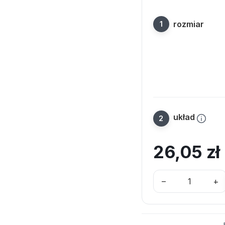
rozmiar
układ
26,05
zł
–
+