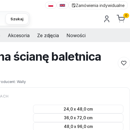
Zamówienia indywidualne
0
Szukaj
e
Akcesoria
Ze zdjęcia
Nowości
na ścianę baletnica
roducent:
Wally
KACH
24,0 x 48,0 cm
36,0 x 72,0 cm
48,0 x 96,0 cm