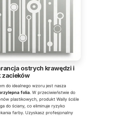
ancja ostrych krawędzi i
k zacieków
em do idealnego wzoru jest nasza
rzylepna folia
. W przeciwieństwie do
onów plastikowych, produkt Wally ściśle
ga do ściany, co eliminuje ryzyko
ekania farby. Uzyskasz profesjonalny