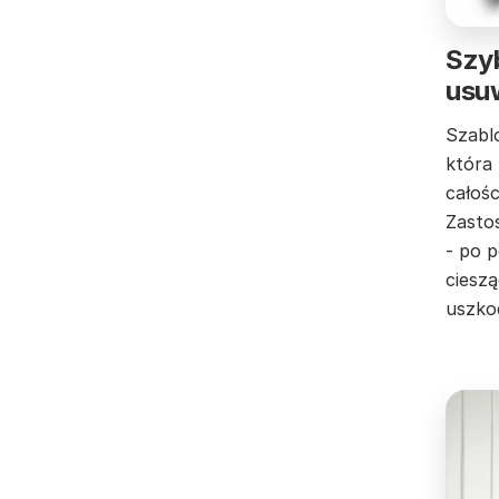
Szyb
usu
Szabl
która
całośc
Zastos
- po 
cieszą
uszko