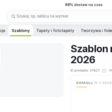
98%
dostaw na czas
Szukaj
cje
Szablony
Tapety i fototapety
Tworzywa i foli
Szablon 
2026
ID produktu:
27627
·
P
DOPASUJ
W 2 KRO