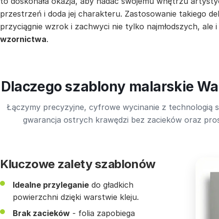
to doskonała okazja, aby nadać swojemu wnętrzu artysty
przestrzeń i doda jej charakteru. Zastosowanie takiego 
przyciągnie wzrok i zachwyci nie tylko najmłodszych, ale
wzornictwa
.
Dlaczego szablony malarskie Wal
Łączymy precyzyjne, cyfrowe wycinanie z technologią s
gwarancja ostrych krawędzi bez zacieków oraz pros
Kluczowe zalety szablonów
Idealne przyleganie
do gładkich
powierzchni dzięki warstwie kleju.
Brak zacieków
- folia zapobiega