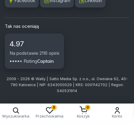
Facebook
Instagram
LinkedIn
Tak nas oceniają
4.97
Na podstawie 2116 opinii
2009 - 2026 © Wally | Satto Media Sp. z o.o., ul. Owsiana 62, 40-
780 Katowice | NIP: 6343050029 | KRS: 0001142702 | Regon:
540531914
0
0
Wyszukiwarka
Przechowalnia
Koszyk
Konto