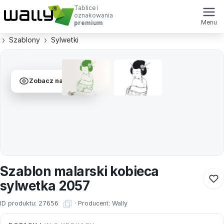
Tablice i
oznakowania
Menu
premium
Szablony
Sylwetki
Zobacz na ścianie
Szablon malarski kobieca
sylwetka 2057
ID produktu:
27656
·
Producent:
Wally