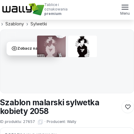
Tablice i
oznakowania
Menu
premium
Szablony
Sylwetki
Zobacz na ścianie
Szablon malarski sylwetka
kobiety 2058
ID produktu:
27657
·
Producent:
Wally