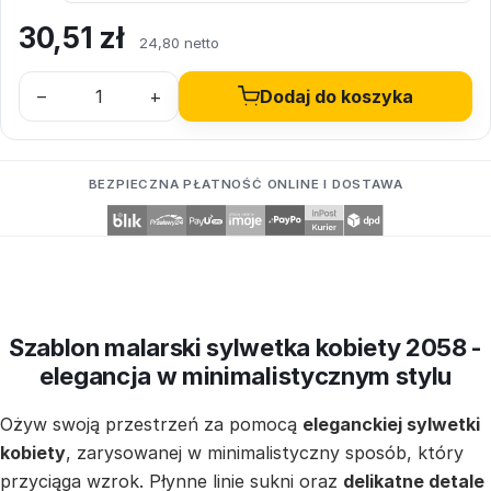
30,51
zł
24,80 netto
–
+
Dodaj do koszyka
BEZPIECZNA PŁATNOŚĆ ONLINE I DOSTAWA
Szablon malarski sylwetka kobiety 2058 -
elegancja w minimalistycznym stylu
Ożyw swoją przestrzeń za pomocą
eleganckiej sylwetki
kobiety
, zarysowanej w minimalistyczny sposób, który
przyciąga wzrok. Płynne linie sukni oraz
delikatne detale