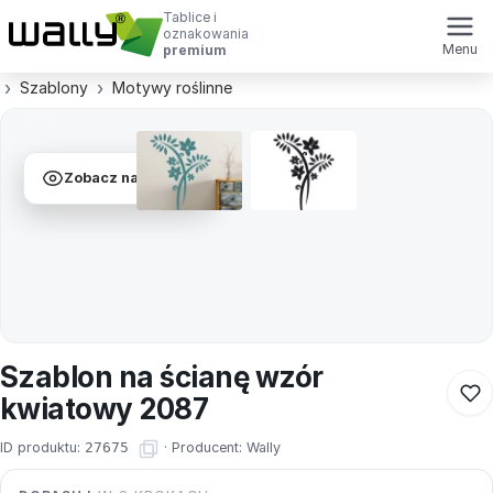
Tablice i
oznakowania
Menu
premium
Szablony
Motywy roślinne
Zobacz na ścianie
Szablon na ścianę wzór
kwiatowy 2087
ID produktu:
27675
·
Producent:
Wally