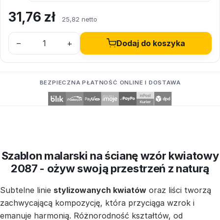
31,76
zł
25,82 netto
–
+
Dodaj do koszyka
BEZPIECZNA PŁATNOŚĆ ONLINE I DOSTAWA
Szablon malarski na ścianę wzór kwiatowy
2087 - ożyw swoją przestrzeń z naturą
Subtelne linie
stylizowanych kwiatów
oraz liści tworzą
zachwycającą kompozycję, która przyciąga wzrok i
emanuje harmonią. Różnorodność kształtów, od