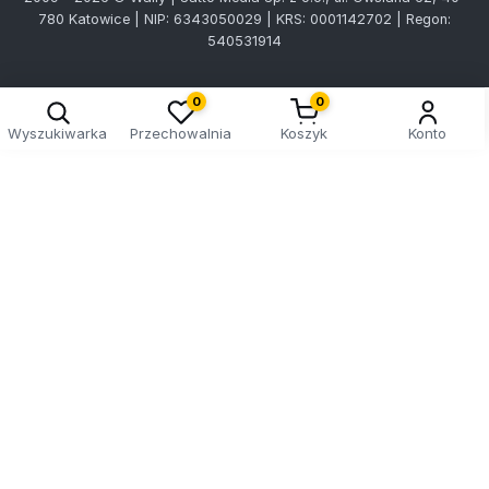
780 Katowice | NIP: 6343050029 | KRS: 0001142702 | Regon:
540531914
0
0
Wyszukiwarka
Przechowalnia
Koszyk
Konto