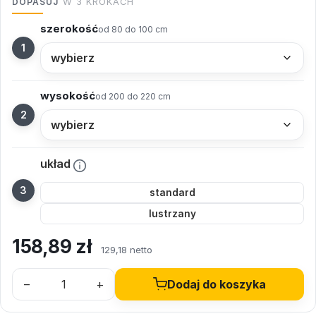
DOPASUJ
W 3 KROKACH
szerokość
od 80 do 100 cm
wysokość
od 200 do 220 cm
układ
standard
lustrzany
158,89
zł
129,18 netto
–
+
Dodaj do koszyka