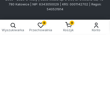
780 Katowice | NIP: 6343050029 | KRS: 0001142702 | Regon:
540531914
0
0
Wyszukiwarka
Przechowalnia
Koszyk
Konto