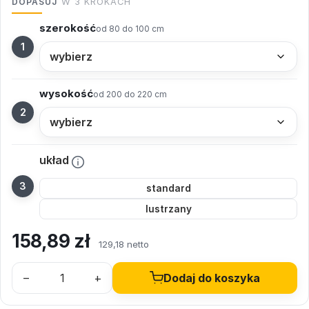
DOPASUJ
W 3 KROKACH
szerokość
od 80 do 100 cm
wysokość
od 200 do 220 cm
układ
standard
lustrzany
158,89
zł
129,18 netto
–
+
Dodaj do koszyka