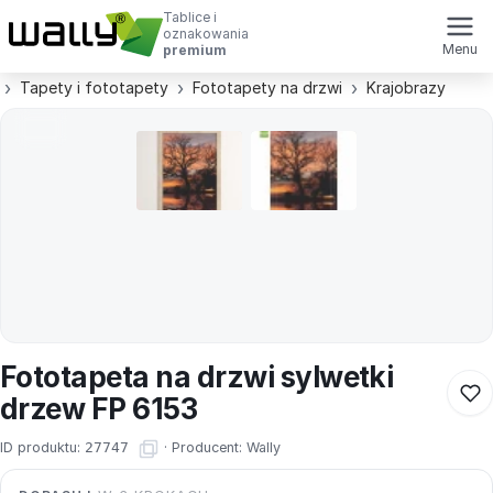
Tablice i
oznakowania
Menu
premium
Tapety i fototapety
Fototapety na drzwi
Krajobrazy
Fototapeta na drzwi sylwetki
drzew FP 6153
ID produktu:
27747
·
Producent:
Wally