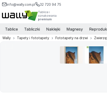
info@wally.com.pl
32 720 94 75
Tablice i
oznakowania
premium
Tablice
Tabliczki
Naklejki
Magnesy
Reproduk
Wally
Tapety i fototapety
Fototapety na drzwi
Zwierzę