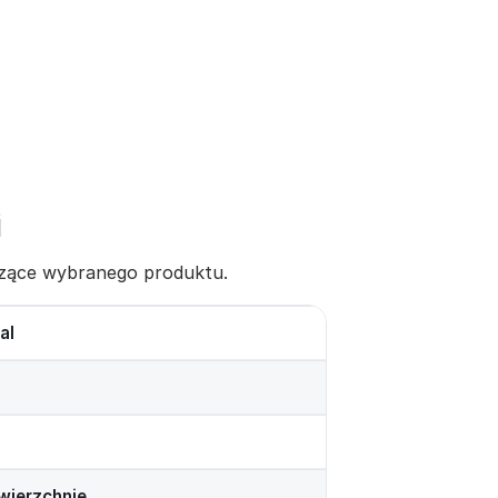
i
yczące wybranego produktu.
al
wierzchnie