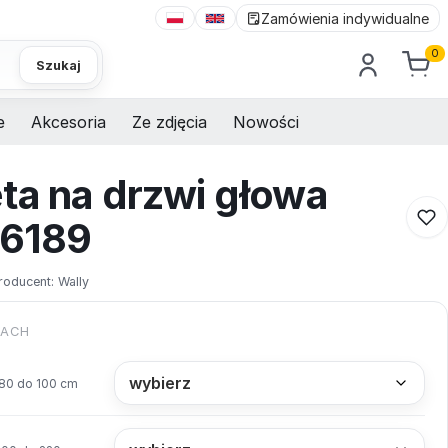
Zamówienia indywidualne
0
Szukaj
e
Akcesoria
Ze zdjęcia
Nowości
ta na drzwi głowa
 6189
roducent:
Wally
KACH
80 do 100 cm