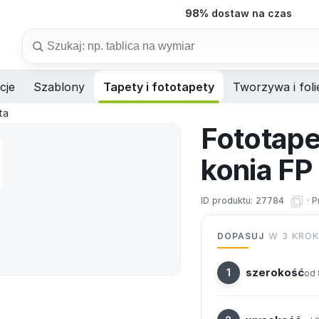
98%
dostaw na czas
Szukaj
cje
Szablony
Tapety i fototapety
Tworzywa i foli
ta
Fototape
konia FP
ID produktu:
27784
·
P
DOPASUJ
W 3 KRO
szerokość
od 