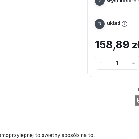
wysokość
od 
układ
158,89
z
–
+
samoprzylepnej to świetny sposób na to,