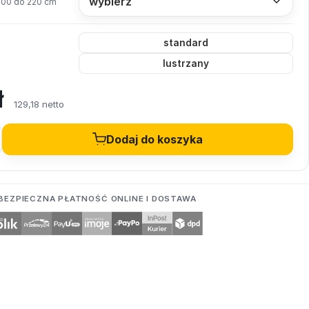
200 do 220 cm
standard
lustrzany
ł
129,18 netto
Dodaj do koszyka
BEZPIECZNA PŁATNOŚĆ ONLINE I DOSTAWA