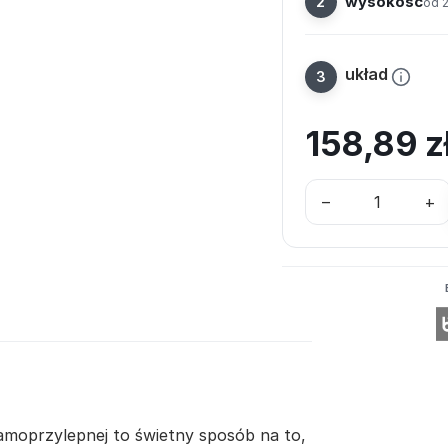
wysokość
od 
układ
158,89
z
–
+
samoprzylepnej to świetny sposób na to,