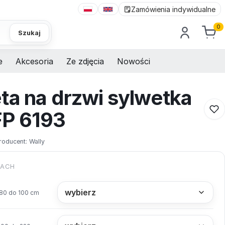
Zamówienia indywidualne
0
Szukaj
e
Akcesoria
Ze zdjęcia
Nowości
ta na drzwi sylwetka
FP 6193
roducent:
Wally
KACH
80 do 100 cm