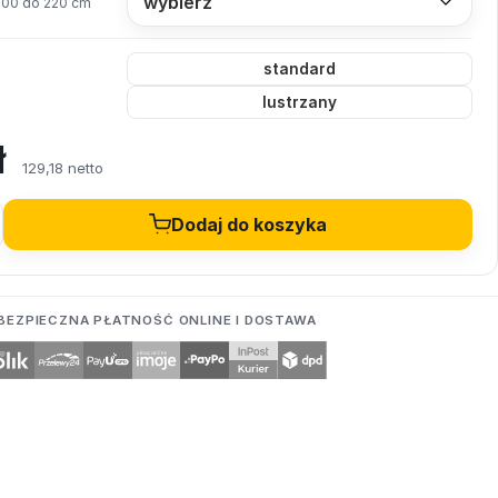
200 do 220 cm
standard
lustrzany
ł
129,18 netto
Dodaj do koszyka
BEZPIECZNA PŁATNOŚĆ ONLINE I DOSTAWA