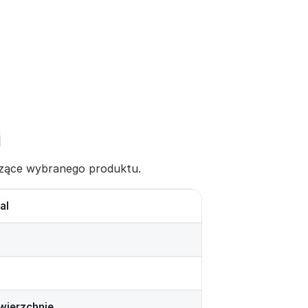
i
yczące wybranego produktu.
al
wierzchnie