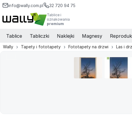
info@wally.com.pl
32 720 94 75
Tablice i
oznakowania
premium
Tablice
Tabliczki
Naklejki
Magnesy
Reproduk
Wally
Tapety i fototapety
Fototapety na drzwi
Las i d