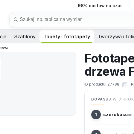
98%
dostaw na czas
Szukaj
cje
Szablony
Tapety i fototapety
Tworzywa i foli
rzewa
Fototape
drzewa 
ID produktu:
27788
·
P
DOPASUJ
W 3 KRO
szerokość
od 