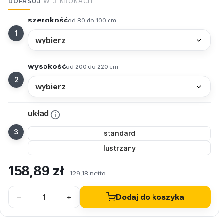
DOPASUJ
W 3 KROKACH
szerokość
od 80 do 100 cm
wysokość
od 200 do 220 cm
układ
standard
lustrzany
158,89
zł
129,18 netto
–
+
Dodaj do koszyka