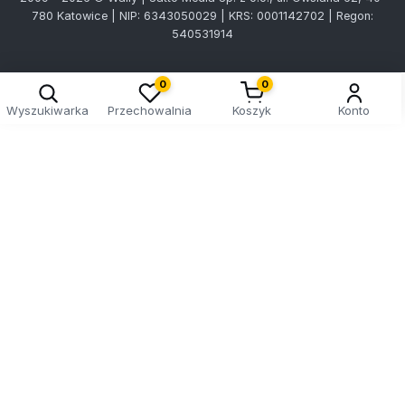
780 Katowice | NIP: 6343050029 | KRS: 0001142702 | Regon:
540531914
0
0
Wyszukiwarka
Przechowalnia
Koszyk
Konto