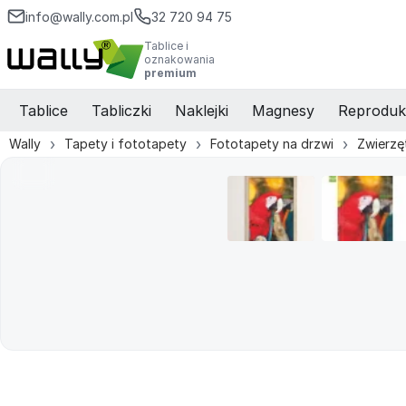
info@wally.com.pl
32 720 94 75
Tablice i
oznakowania
premium
Tablice
Tabliczki
Naklejki
Magnesy
Reproduk
Wally
Tapety i fototapety
Fototapety na drzwi
Zwierzę