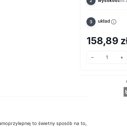
wysokość
od 
układ
158,89
z
–
+
samoprzylepnej to świetny sposób na to,