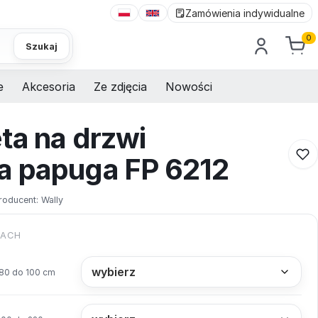
Zamówienia indywidualne
0
Szukaj
e
Akcesoria
Ze zdjęcia
Nowości
ta na drzwi
a papuga FP 6212
roducent:
Wally
KACH
80 do 100 cm