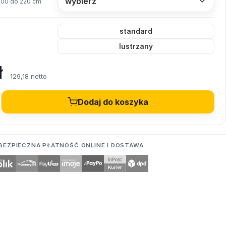
200 do 220 cm
standard
lustrzany
ł
129,18 netto
Dodaj do koszyka
BEZPIECZNA PŁATNOŚĆ ONLINE I DOSTAWA