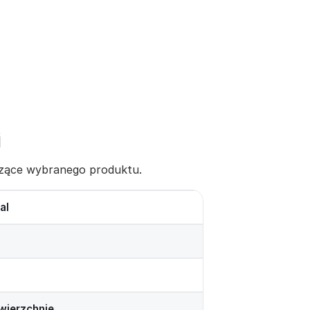
i
yczące wybranego produktu.
al
wierzchnie