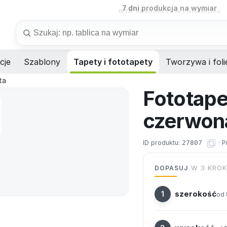
B2B
obsługa firm i instytucji
Szukaj
cje
Szablony
Tapety i fototapety
Tworzywa i foli
ta
Fototape
czerwon
ID produktu:
27807
·
P
DOPASUJ
W 3 KRO
szerokość
od 