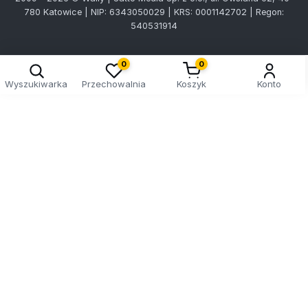
780 Katowice | NIP: 6343050029 | KRS: 0001142702 | Regon:
540531914
0
0
Wyszukiwarka
Przechowalnia
Koszyk
Konto