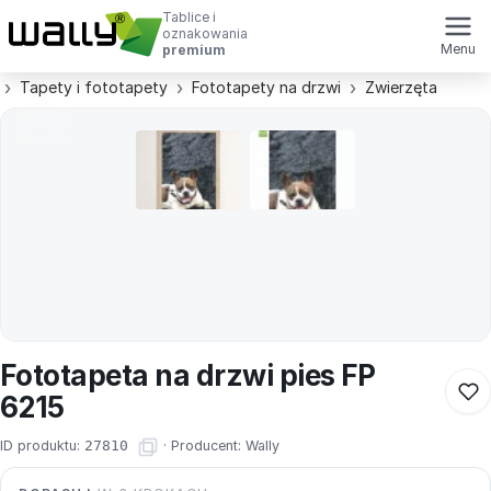
Tablice i
oznakowania
Menu
premium
Tapety i fototapety
Fototapety na drzwi
Zwierzęta
Fototapeta na drzwi pies FP
6215
ID produktu:
27810
·
Producent:
Wally