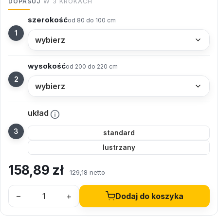
DOPASUJ
W 3 KROKACH
szerokość
od 80 do 100 cm
wysokość
od 200 do 220 cm
układ
standard
lustrzany
158,89
zł
129,18 netto
–
+
Dodaj do koszyka