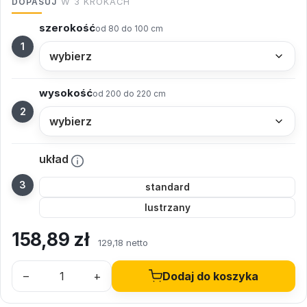
DOPASUJ
W 3 KROKACH
szerokość
od 80 do 100 cm
wysokość
od 200 do 220 cm
układ
standard
lustrzany
158,89
zł
129,18 netto
–
+
Dodaj do koszyka