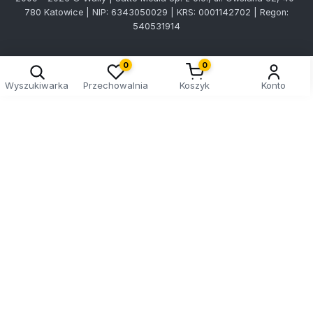
780 Katowice | NIP: 6343050029 | KRS: 0001142702 | Regon:
540531914
0
0
Wyszukiwarka
Przechowalnia
Koszyk
Konto