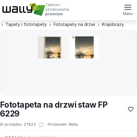
Tablice i
oznakowania
Menu
premium
Tapety i fototapety
Fototapety na drzwi
Krajobrazy
Fototapeta na drzwi staw FP
6229
ID produktu:
27823
·
Producent:
Wally