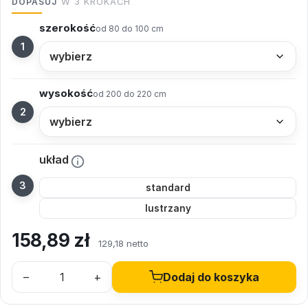
DOPASUJ
W 3 KROKACH
szerokość
od 80 do 100 cm
wysokość
od 200 do 220 cm
układ
standard
lustrzany
158,89
zł
129,18 netto
–
+
Dodaj do koszyka