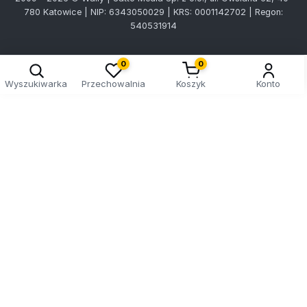
780 Katowice | NIP: 6343050029 | KRS: 0001142702 | Regon:
540531914
0
0
Wyszukiwarka
Przechowalnia
Koszyk
Konto