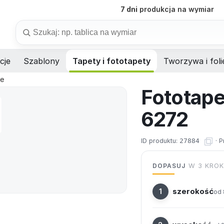
B2B
obsługa firm i instytucji
Szukaj
cje
Szablony
Tapety i fototapety
Tworzywa i foli
je
Fototape
6272
ID produktu:
27884
·
P
DOPASUJ
W 3 KRO
szerokość
od 