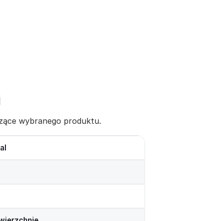
i
yczące wybranego produktu.
al
wierzchnie