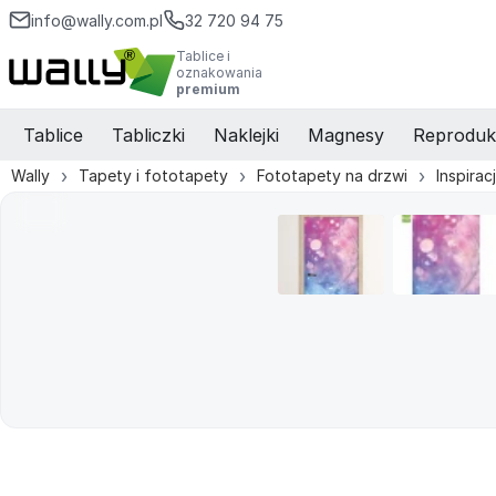
info@wally.com.pl
32 720 94 75
Tablice i
oznakowania
premium
Tablice
Tabliczki
Naklejki
Magnesy
Reproduk
Wally
Tapety i fototapety
Fototapety na drzwi
Inspirac