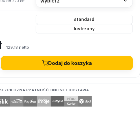
200 do 220 cm
standard
lustrzany
ł
129,18 netto
Dodaj do koszyka
BEZPIECZNA PŁATNOŚĆ ONLINE I DOSTAWA