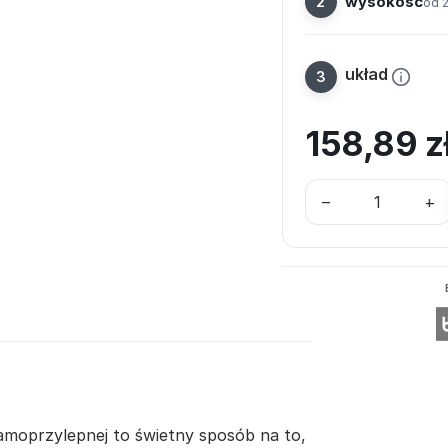
wysokość
od 
układ
158,89
z
–
+
samoprzylepnej to świetny sposób na to,