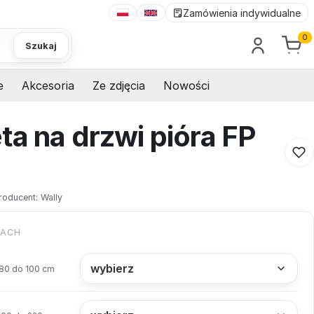
Zamówienia indywidualne
0
Szukaj
e
Akcesoria
Ze zdjęcia
Nowości
ta na drzwi pióra FP
roducent:
Wally
KACH
80 do 100 cm