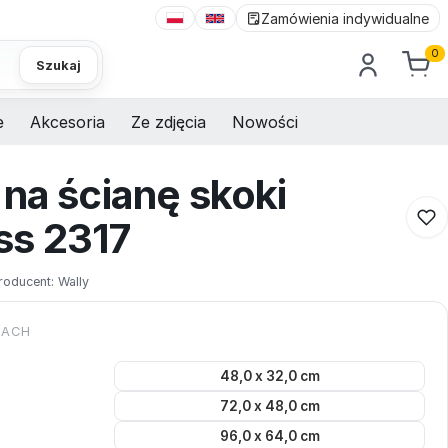
Zamówienia indywidualne
0
Szukaj
e
Akcesoria
Ze zdjęcia
Nowości
 na ścianę skoki
ss 2317
roducent:
Wally
KACH
48,0 x 32,0 cm
72,0 x 48,0 cm
96,0 x 64,0 cm