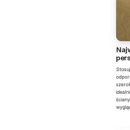
Najw
pers
Stosu
odporn
szero
idealn
ścian
wyglą