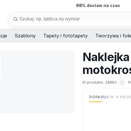
98%
dostaw na czas
Szukaj
cje
Szablony
Tapety i fototapety
Tworzywa i foli
Naklejka
motokro
ID produktu:
28003
·
P
DOPASUJ
W 4 KRO