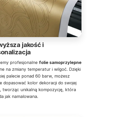
yższa jakość i
onalizacja
jemy profesjonalne
folie samoprzylepne
e na zmiany temperatur i wilgoć. Dzięki
kiej palecie ponad 60 barw, możesz
ie dopasować kolor dekoracji do swojej
y, tworząc unikalną kompozycję, która
da jak namalowana.