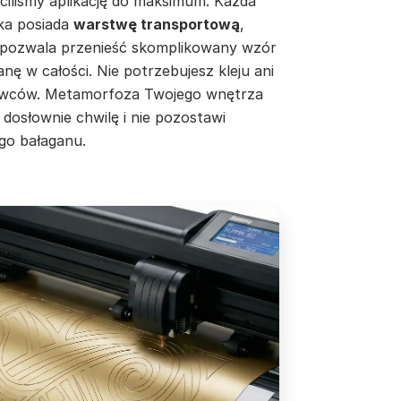
ciliśmy aplikację do maksimum. Każda
jka posiada
warstwę transportową
,
 pozwala przenieść skomplikowany wzór
anę w całości. Nie potrzebujesz kleju ani
wców. Metamorfoza Twojego wnętrza
 dosłownie chwilę i nie pozostawi
go bałaganu.