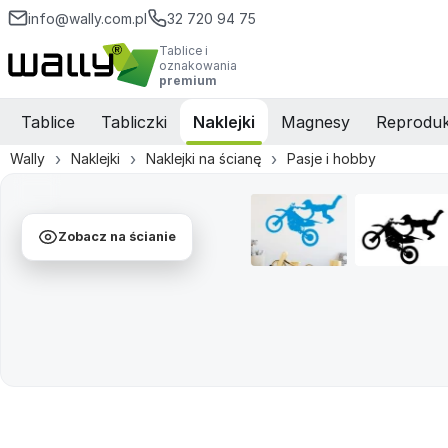
info@wally.com.pl
32 720 94 75
Tablice i
oznakowania
premium
Tablice
Tabliczki
Naklejki
Magnesy
Reproduk
Wally
Naklejki
Naklejki na ścianę
Pasje i hobby
Zobacz na ścianie