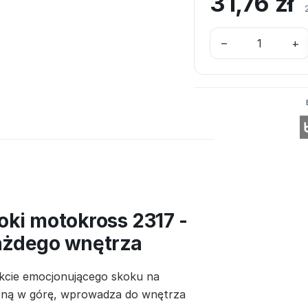
31,76
zł
–
+
oki motokross 2317 -
ażdego wnętrza
kcie emocjonującego skoku na
ioną w górę, wprowadza do wnętrza