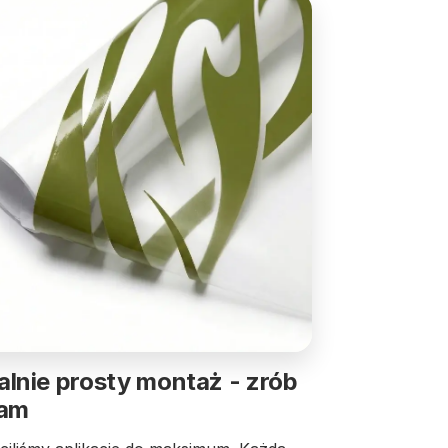
lnie prosty montaż - zrób
sam