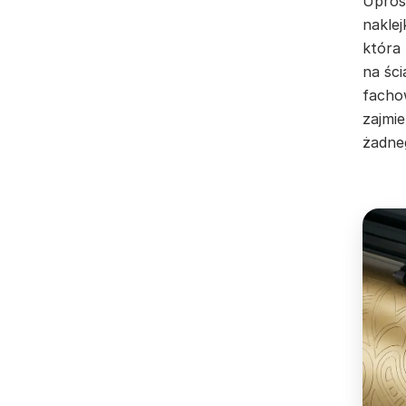
Uproś
nakle
która
na ści
facho
zajmie
żadne