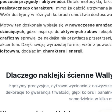
poczucie przygody
i
aktywności
. Detale motocykla, takie
realistycznego charakteru
, mimo że całość utrzymana j
Wzór dostępny w różnych kolorach umożliwia dostosowa
Motyw ten doskonale wpisuje się w
nowoczesne aranżac
dziecięcych
, gdzie inspiruje do
aktywnych zabaw
i ekspl
graficzny
sprawia, że naklejka nie przytłacza przestrzeni,
akcentem. Dzięki swojej wyrazistej formie, wzór z powo
loftowym
, dodając im
charakteru
i
energii
.
Dlaczego naklejki ścienne Wall
Łączymy precyzyjne, cyfrowe wycinanie z najwyższej
dekoracje to gwarancja trwałości, głębi koloru i bana
samodzielnie w kilka m