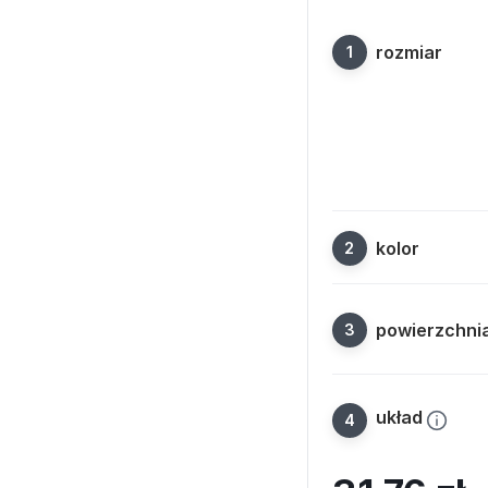
rozmiar
kolor
powierzchni
układ