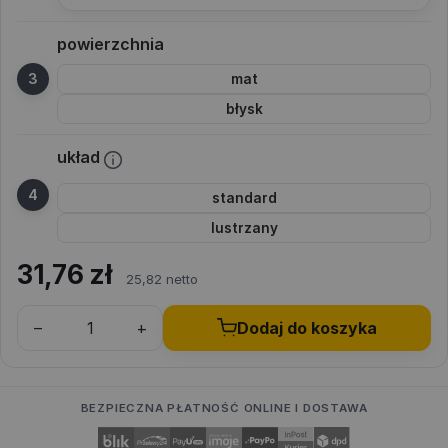
powierzchnia
mat
błysk
układ
standard
lustrzany
31,76
zł
25,82 netto
–
+
Dodaj do koszyka
BEZPIECZNA PŁATNOŚĆ ONLINE I DOSTAWA