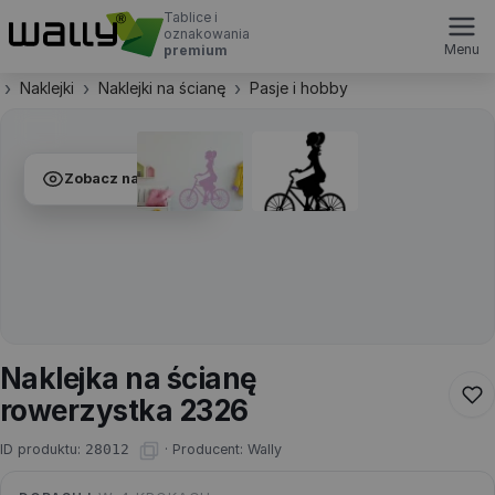
Tablice i
oznakowania
Menu
premium
Naklejki
Naklejki na ścianę
Pasje i hobby
Zobacz na ścianie
Naklejka na ścianę
rowerzystka 2326
ID produktu:
28012
·
Producent:
Wally