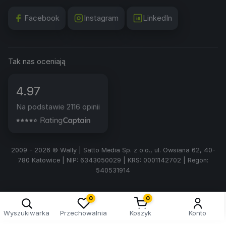
Facebook
Instagram
LinkedIn
Tak nas oceniają
4.97
Na podstawie 2116 opinii
2009 - 2026 © Wally | Satto Media Sp. z o.o., ul. Owsiana 62, 40-
780 Katowice | NIP: 6343050029 | KRS: 0001142702 | Regon:
540531914
0
0
Wyszukiwarka
Przechowalnia
Koszyk
Konto