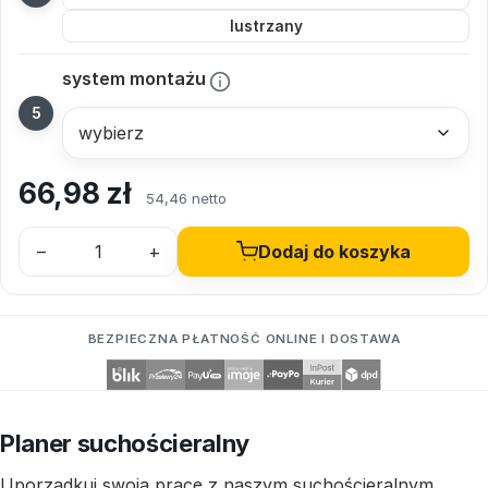
lustrzany
system montażu
66,98
zł
54,46 netto
–
+
Dodaj do koszyka
BEZPIECZNA PŁATNOŚĆ ONLINE I DOSTAWA
Planer suchościeralny
Uporządkuj swoją pracę z naszym suchościeralnym