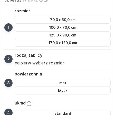
DOPASUJ
W 5 KROKACH
rozmiar
70,0 x 50,0 cm
100,0 x 70,0 cm
125,0 x 90,0 cm
170,0 x 120,0 cm
rodzaj tablicy
najpierw wybierz rozmiar
powierzchnia
mat
błysk
układ
standard