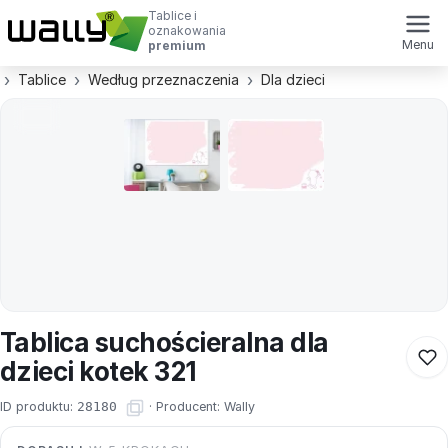
Tablice i
oznakowania
Menu
premium
Tablice
Według przeznaczenia
Dla dzieci
Tablica suchościeralna dla
dzieci kotek 321
ID produktu:
28180
·
Producent:
Wally