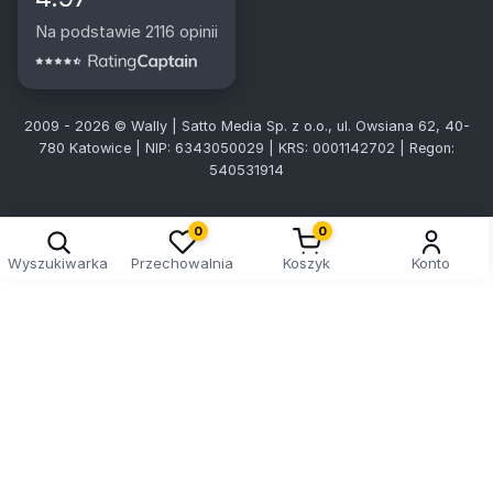
Na podstawie 2116 opinii
2009 - 2026 © Wally | Satto Media Sp. z o.o., ul. Owsiana 62, 40-
780 Katowice | NIP: 6343050029 | KRS: 0001142702 | Regon:
540531914
Kreator doboru tablic
0
0
Wyszukiwarka
Przechowalnia
Koszyk
Konto