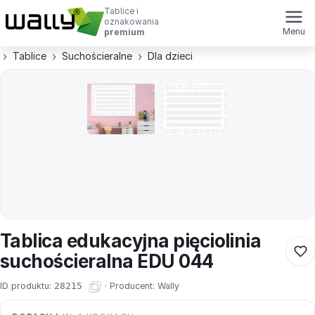
Tablice i
oznakowania
Menu
premium
Tablice
Suchościeralne
Dla dzieci
Tablica edukacyjna pięciolinia
suchościeralna EDU 044
ID produktu:
28215
·
Producent:
Wally