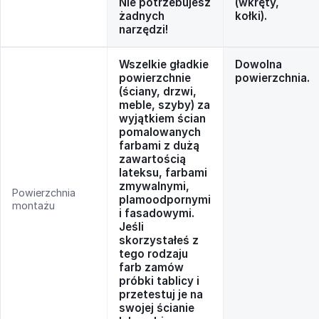
Nie potrzebujesz
(wkręty,
żadnych
kołki).
narzędzi!
Wszelkie gładkie
Dowolna
powierzchnie
powierzchnia.
(ściany, drzwi,
meble, szyby) za
wyjątkiem ścian
pomalowanych
farbami z dużą
zawartością
lateksu, farbami
zmywalnymi,
Powierzchnia
plamoodpornymi
montażu
i fasadowymi.
Jeśli
skorzystałeś z
tego rodzaju
farb zamów
próbki tablicy i
przetestuj je na
swojej ścianie