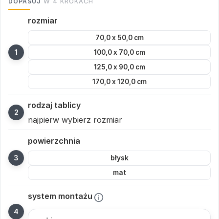
DOPASUJ
W 4 KROKACH
rozmiar
70,0 x 50,0 cm
100,0 x 70,0 cm
125,0 x 90,0 cm
170,0 x 120,0 cm
rodzaj tablicy
najpierw wybierz rozmiar
powierzchnia
błysk
mat
system montażu