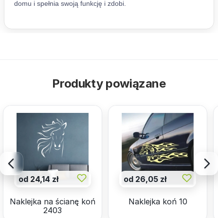
Produkty powiązane
od 24,14 zł
od 26,05 zł
Naklejka na ścianę koń
Naklejka koń 10
2403