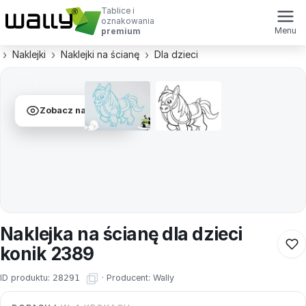
Tablice i
oznakowania
Menu
premium
Naklejki
Naklejki na ścianę
Dla dzieci
Zobacz na ścianie
Naklejka na ścianę dla dzieci
konik 2389
ID produktu:
28291
·
Producent:
Wally