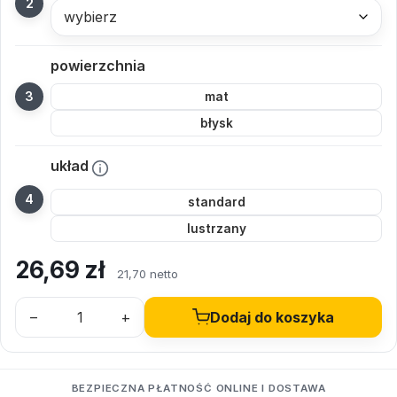
wybierz
powierzchnia
mat
błysk
układ
standard
lustrzany
26,69
zł
21,70 netto
–
+
Dodaj do koszyka
BEZPIECZNA PŁATNOŚĆ ONLINE I DOSTAWA