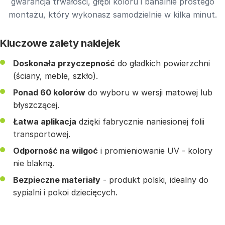
gwarancja trwałości, głębi koloru i banalnie prostego
montażu, który wykonasz samodzielnie w kilka minut.
Kluczowe zalety naklejek
Doskonała przyczepność
do gładkich powierzchni
(ściany, meble, szkło).
Ponad 60 kolorów
do wyboru w wersji matowej lub
błyszczącej.
Łatwa aplikacja
dzięki fabrycznie naniesionej folii
transportowej.
Odporność na wilgoć
i promieniowanie UV - kolory
nie blakną.
Bezpieczne materiały
- produkt polski, idealny do
sypialni i pokoi dziecięcych.