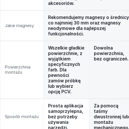
akcesoriów.
Rekomendujemy magnesy o średnicy
co najmniej 30 mm oraz magnesy
Jakie magnesy
neodymowe dla najlepszej
funkcjonalności.
Wszelkie gładkie
Dowolna
powierzchnie, z
powierzchnia,
wyjątkiem
bez ograniczeń.
specyficznych
Powierzchnia
farb. Dla
montażu
pewności
zamów próbkę
lub wybierz
opcję PCV.
Prosta aplikacja
Za pomocą
samoprzylepna,
taśmy
Sposób montażu
bez potrzeby
dwustronnej lub
używania
montażu
narzędzi.
mechanicznego