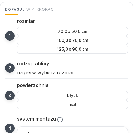
DOPASUJ
W 4 KROKACH
rozmiar
70,0 x 50,0 cm
100,0 x 70,0 cm
125,0 x 90,0 cm
rodzaj tablicy
najpierw wybierz rozmiar
powierzchnia
błysk
mat
system montażu