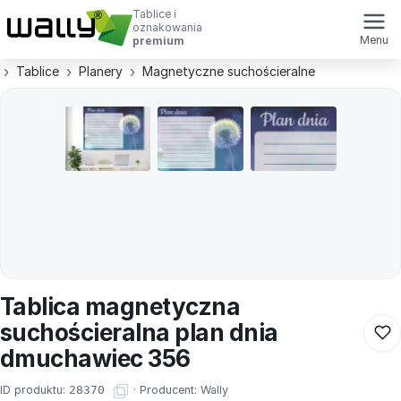
Tablice i
oznakowania
Menu
premium
Tablice
Planery
Magnetyczne suchościeralne
Tablica magnetyczna
suchościeralna plan dnia
dmuchawiec 356
ID produktu:
28370
·
Producent:
Wally