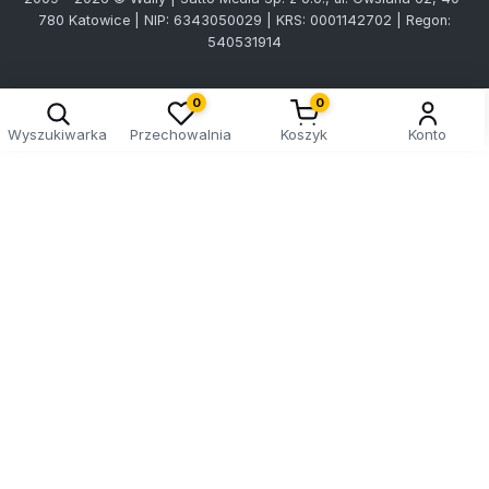
780 Katowice | NIP: 6343050029 | KRS: 0001142702 | Regon:
540531914
0
0
Wyszukiwarka
Przechowalnia
Koszyk
Konto