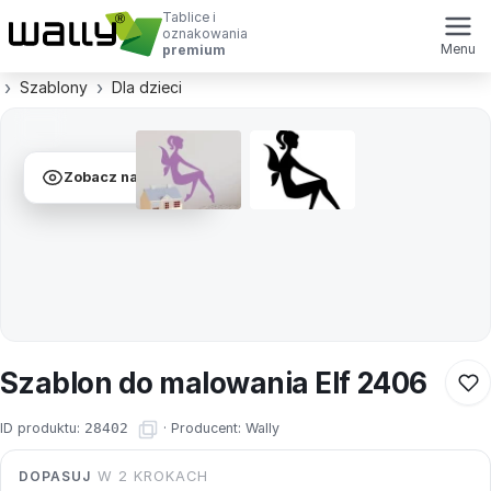
Tablice i
oznakowania
Menu
premium
Szablony
Dla dzieci
Zobacz na ścianie
Szablon do malowania Elf 2406
ID produktu:
28402
·
Producent:
Wally
DOPASUJ
W 2 KROKACH