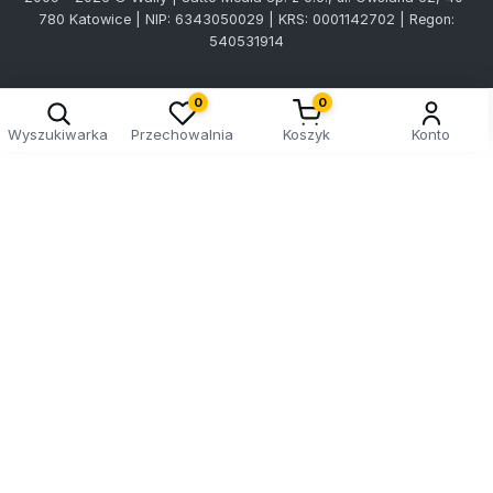
780 Katowice | NIP: 6343050029 | KRS: 0001142702 | Regon:
540531914
0
0
Wyszukiwarka
Przechowalnia
Koszyk
Konto