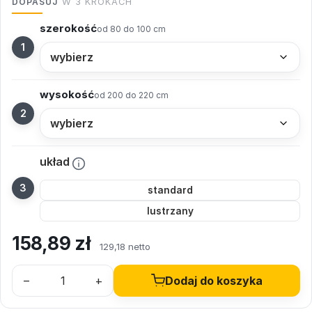
DOPASUJ
W 3 KROKACH
szerokość
od 80 do 100 cm
wysokość
od 200 do 220 cm
układ
standard
lustrzany
158,89
zł
129,18 netto
–
+
Dodaj do koszyka