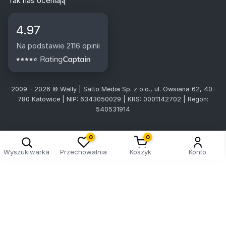
Tak nas oceniają
4.97
Na podstawie 2116 opinii
2009 - 2026 © Wally | Satto Media Sp. z o.o., ul. Owsiana 62, 40-
780 Katowice | NIP: 6343050029 | KRS: 0001142702 | Regon:
540531914
0
0
Wyszukiwarka
Przechowalnia
Koszyk
Konto