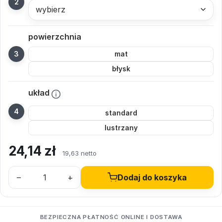
wybierz
powierzchnia
mat
błysk
układ
standard
lustrzany
24,14
zł
19,63 netto
–
+
Dodaj do koszyka
BEZPIECZNA PŁATNOŚĆ ONLINE I DOSTAWA