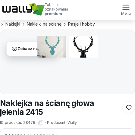
Tablice i
oznakowania
Menu
premium
Naklejki
Naklejki na ścianę
Pasje i hobby
Zobacz na ścianie
Naklejka na ścianę głowa
jelenia 2415
ID produktu:
28476
·
Producent:
Wally